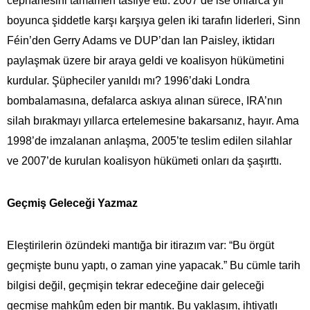
cephanesini tamamen tasfiye etti. 2007’de ise onlarca yıl
boyunca şiddetle karşı karşıya gelen iki tarafın liderleri, Sinn
Féin’den Gerry Adams ve DUP’dan Ian Paisley, iktidarı
paylaşmak üzere bir araya geldi ve koalisyon hükümetini
kurdular. Şüpheciler yanıldı mı? 1996’daki Londra
bombalamasına, defalarca askıya alınan sürece, IRA’nın
silah bırakmayı yıllarca ertelemesine bakarsanız, hayır. Ama
1998’de imzalanan anlaşma, 2005’te teslim edilen silahlar
ve 2007’de kurulan koalisyon hükümeti onları da şaşırttı.
Geçmiş Geleceği Yazmaz
Eleştirilerin özündeki mantığa bir itirazım var: “Bu örgüt
geçmişte bunu yaptı, o zaman yine yapacak.” Bu cümle tarih
bilgisi değil, geçmişin tekrar edeceğine dair geleceği
geçmişe mahkûm eden bir mantık. Bu yaklaşım, ihtiyatlı