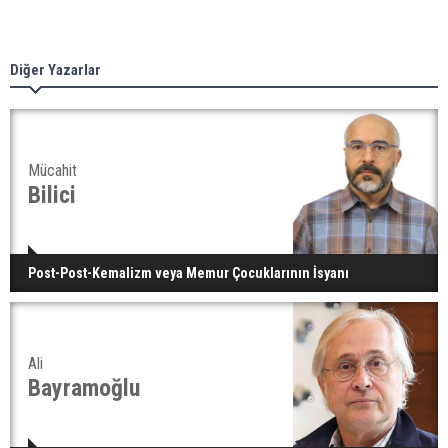
Diğer Yazarlar
Mücahit
Bilici
Post-Post-Kemalizm veya Memur Çocuklarının İsyanı
Ali
Bayramoğlu