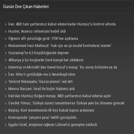
Günün Öne Çıkan Haberleri
İran: ABD tüm şartlarımızı kabul edene kadar Hürmüz'ü kontrol altında
tutacağız
Husiler, Aramco rafinerisini hedef aldı
Öğrenci affı yürürlüğe girdi: YÖK’ten açıklama
Muhammed Haci Mahmud: 'Irak için en iyi model konfederal sistem'
Gaziantep'te 4,5 büyüklüğünde deprem
Alîkariya ji bo koçberên Serê Kaniyê hat zêdekirin
Demirtaş ve Mızraklı’dan Genel Kurul’a mesaj: ‘Bu süreç bölünme ya da
pazarlık süreci değildir’
Îran: Niha ti gotûbêjên me û Amerîkayê nînin
Terörist Netanyahu ‘Gazze planını’ red etti
Mesrur Barzani: İsrail ile hiçbir ilişkimiz yok
İran'dan Hürmüz Boğazı mesajı: ABD şartlarımızı kabul ederse açılır
Cevdet Yılmaz: Türkiye süreci tamamlanırsa Türkiye yeni bir döneme girecek
Beştaş: Kürt meselesinde ilk kez hukuk kapısı aralanıyor
Komisyonda 'çerçeve yasa' teklifi görüşüldü
İşgalci İsrail, ateşkese rağmen Lübnan'ın güneyine saldırdı