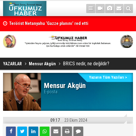
Terörist Netanyahu ‘Gazze planını’ red etti
Demirtaş ve Mızraklı’dan Genel Kurul’a mesaj: ‘Bu süreç bölünme ya 
süreci değildir’
BRICS nedir, ne değildir?
YAZARLAR
Mensur Akgün
Yazarın Tüm Yazıları >
Mensur Akgün
E-posta:
09:17
23 Ekim 2024