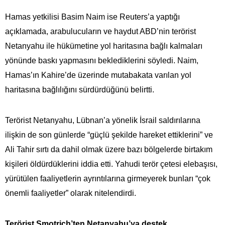
Hamas yetkilisi Basim Naim ise Reuters’a yaptığı
açıklamada, arabulucuların ve haydut ABD’nin terörist
Netanyahu ile hükümetine yol haritasına bağlı kalmaları
yönünde baskı yapmasını beklediklerini söyledi. Naim,
Hamas’ın Kahire’de üzerinde mutabakata varılan yol
haritasına bağlılığını sürdürdüğünü belirtti.
Terörist Netanyahu, Lübnan’a yönelik İsrail saldırılarına
ilişkin de son günlerde “güçlü şekilde hareket ettiklerini” ve
Ali Tahir sırtı da dahil olmak üzere bazı bölgelerde birtakım
kişileri öldürdüklerini iddia etti. Yahudi terör çetesi elebaşısı,
yürütülen faaliyetlerin ayrıntılarına girmeyerek bunları “çok
önemli faaliyetler” olarak nitelendirdi.
Terörist Smotrich’ten Netanyahu’ya destek