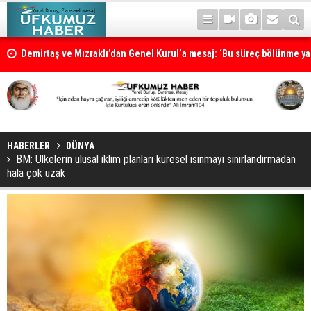
Demirtaş ve Mızraklı’dan Genel Kurul’a mesaj: ‘Bu süreç bölünme ya 
süreci değildir’
HABERLER
DÜNYA
BM: Ülkelerin ulusal iklim planları küresel ısınmayı sınırlandırmadan
hala çok uzak