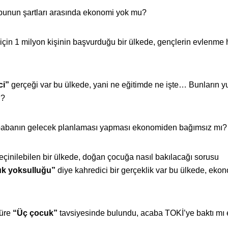
 bunun şartları arasında ekonomi yok mu?
nı için 1 milyon kişinin başvurduğu bir ülkede, gençlerin evlenme
ci”
gerçeği var bu ülkede, yani ne eğitimde ne işte… Bunların y
i?
 babanın gelecek planlaması yapması ekonomiden bağımsız mı?
geçinilebilen bir ülkede, doğan çocuğa nasıl bakılacağı sorusu
k yoksulluğu”
diye kahredici bir gerçeklik var bu ülkede, eko
süre
“Üç çocuk”
tavsiyesinde bulundu, acaba TOKİ’ye baktı mı e