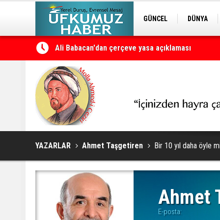
GÜNCEL
DÜNYA
Ali Babacan'dan çerçeve yasa açıklaması
EDİTÖRDEN
KURDÎ
Petrol erzan bû
YAZARLAR
Ahmet Taşgetiren
Bir 10 yıl daha öyle m
Ahmet T
E-posta: