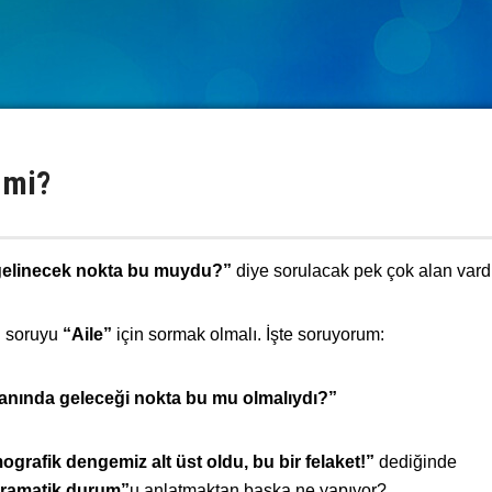
 mi?
 gelinecek nokta bu muydu?”
diye sorulacak pek çok alan vardı
ı soruyu
“Aile”
için sormak olmalı. İşte soruyorum:
 alanında geleceği nokta bu mu olmalıydı?”
afik dengemiz alt üst oldu, bu bir felaket!”
dediğinde
 dramatik durum”
u anlatmaktan başka ne yapıyor?