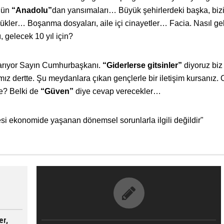
nün
“Anadolu”
dan yansımaları… Büyük şehirlerdeki başka, biz
ler… Boşanma dosyaları, aile içi cinayetler… Facia. Nasıl gel
, gelecek 10 yıl için?
 arıyor Sayın Cumhurbaşkanı.
“Giderlerse gitsinler”
diyoruz biz
z dertte. Şu meydanlara çıkan gençlerle bir iletişim kursanız. 
e? Belki de
“Güven”
diye cevap verecekler…
i ekonomide yaşanan dönemsel sorunlarla ilgili değildir"
er,