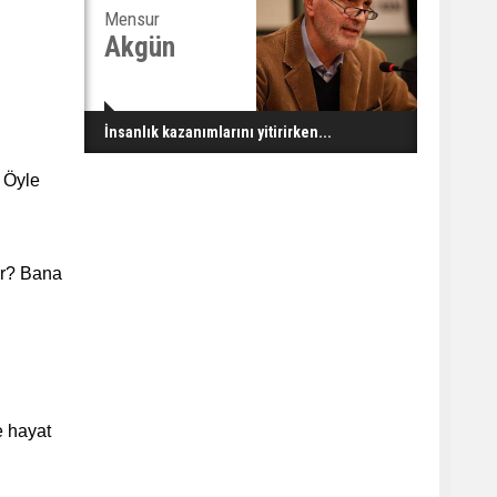
Mensur
Akgün
İnsanlık kazanımlarını yitirirken...
! Öyle
or? Bana
e hayat