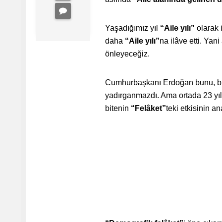
Yaşadığımız yıl
“Aile yılı”
olarak 
daha
“Aile yılı”
na ilâve etti. Yan
önleyeceğiz.
Cumhurbaşkanı Erdoğan bunu, bugü
yadırganmazdı. Ama ortada 23 yıllı
bitenin
“Felâket”
teki etkisinin a