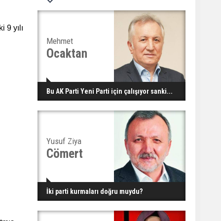
 9 yılı
Mehmet
Ocaktan
Bu AK Parti Yeni Parti için çalışıyor sanki...
Yusuf Ziya
Cömert
İki parti kurmaları doğru muydu?