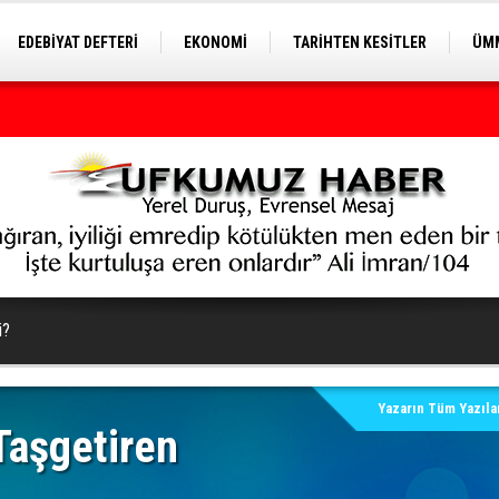
EDEBİYAT DEFTERİ
EKONOMİ
TARİHTEN KESİTLER
ÜMM
EĞİTİM
i?
Yazarın Tüm Yazılar
aşgetiren