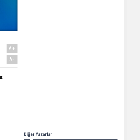
A+
A-
r.
Diğer Yazarlar