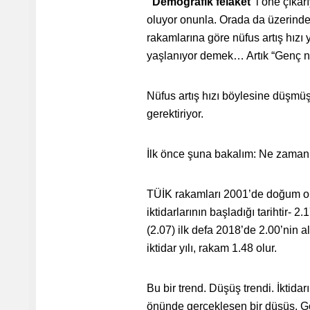
“Demografik felâket”
i öne çıka
oluyor onunla. Orada da üzerinde 
rakamlarına göre nüfus artış hızı
yaşlanıyor demek… Artık “Genç n
Nüfus artış hızı böylesine düşmü
gerektiriyor.
İlk önce şuna bakalım: Ne zaman 
TÜİK rakamları 2001’de doğum ora
iktidarlarının başladığı tarihtir-
(2.07) ilk defa 2018’de 2.00’nin 
iktidar yılı, rakam 1.48 olur.
Bu bir trend. Düşüş trendi. İkti
önünde gerçekleşen bir düşüş. Gör