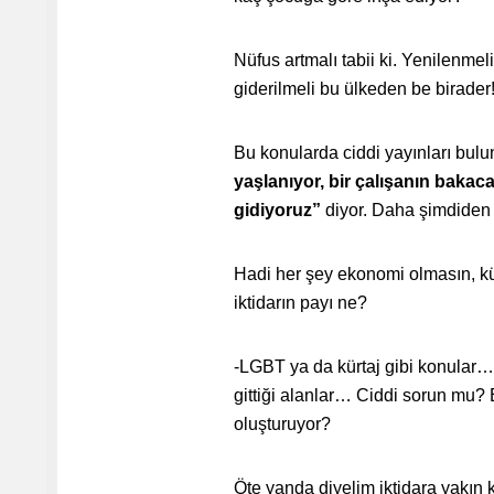
Nüfus artmalı tabii ki. Yenilenmel
giderilmeli bu ülkeden be birader
Bu konularda ciddi yayınları bul
yaşlanıyor, bir çalışanın bakac
gidiyoruz”
diyor. Daha şimdiden 
Hadi her şey ekonomi olmasın, kült
iktidarın payı ne?
-LGBT ya da kürtaj gibi konula
gittiği alanlar… Ciddi sorun mu?
oluşturuyor?
Öte yanda diyelim iktidara yakın