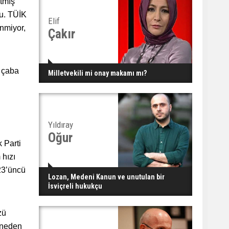
atmış
şu. TÜİK
Elif
enmiyor,
Çakır
k çaba
Milletvekili mi onay makamı mı?
Yıldıray
Oğur
 Parti
 hızı
 23’üncü
Lozan, Medeni Kanun ve unutulan bir
İsviçreli hukukçu
zü
e neden