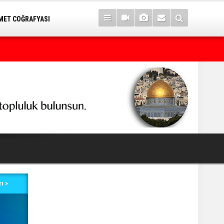
ET COĞRAFYASI
7 yıl sonra Serê Kaniyê'ye dönüşler yarın başlıyor
ı >