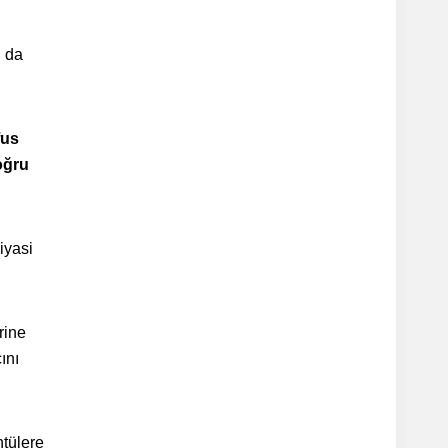
 da
fus
oğru
iyasi
rine
ını
ntülere