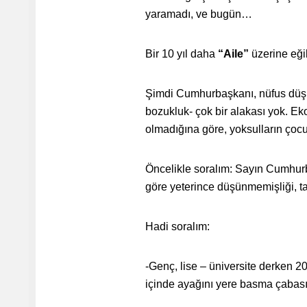
yaramadı, ve bugün…
Bir 10 yıl daha
“Aile”
üzerine eğil
Şimdi Cumhurbaşkanı, nüfus düş
bozukluk- çok bir alakası yok. Ek
olmadığına göre, yoksulların ço
Öncelikle soralım: Sayın Cumhurb
göre yeterince düşünmemişliği, tart
Hadi soralım:
-Genç, lise – üniversite derken 
içinde ayağını yere basma çabası