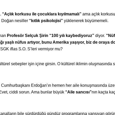
i.
“Açlık korkusu ile çocuklara kıyılmamalı”
ama açlık korkusu
! Doğan nesiller
“kıtlık psikolojisi”
yüklenerek büyümemeli.
unan
Profesör Selçuk Şirin “100 yılı kaybediyoruz”
diyor.
“Nü
ağı yaşlı nüfus artıyor, bunu Amerika yaşıyor, biz de oraya d
SGK iflas S.O. S’leri vermiyor mu?
ürel sebepler işin içine girsin. O kültürel iklimin oluşmasında s
r… Cumhurbaşkanı Erdoğan’ın hemen her aile konuşmasında üze
 Evet, ciddi sorun. Ama bunlar büyük
“Aile sancısı”
nın kaçta kaç
 kanalların bile sürdürdüğü gündüz programlarına yansıyan görü