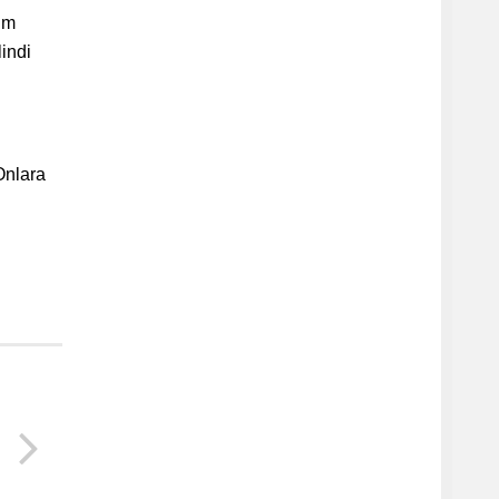
im
indi
Onlara