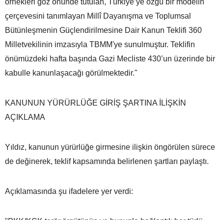
örnekleri göz önünde tutulan, Türkiye’ye özgü bir modelin
çerçevesini tanımlayan Millî Dayanışma ve Toplumsal
Bütünleşmenin Güçlendirilmesine Dair Kanun Teklifi 360
Milletvekilinin imzasıyla TBMM'ye sunulmuştur. Teklifin
önümüzdeki hafta başında Gazi Mecliste 430’un üzerinde bir
kabulle kanunlaşacağı görülmektedir."
KANUNUN YÜRÜRLÜĞE GİRİŞ ŞARTINA İLİŞKİN
AÇIKLAMA
Yıldız, kanunun yürürlüğe girmesine ilişkin öngörülen sürece
de değinerek, teklif kapsamında belirlenen şartları paylaştı.
Açıklamasında şu ifadelere yer verdi: