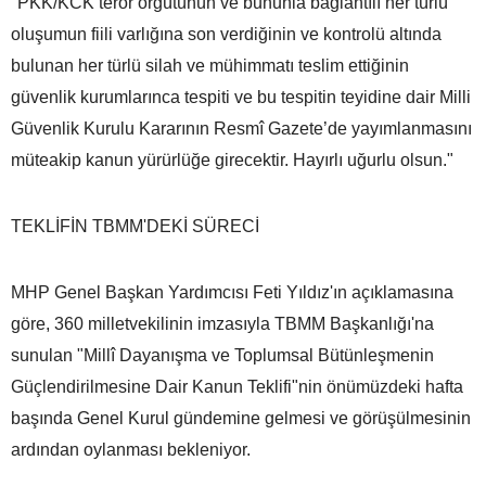
"PKK/KCK terör örgütünün ve bununla bağlantılı her türlü
oluşumun fiili varlığına son verdiğinin ve kontrolü altında
bulunan her türlü silah ve mühimmatı teslim ettiğinin
güvenlik kurumlarınca tespiti ve bu tespitin teyidine dair Milli
Güvenlik Kurulu Kararının Resmî Gazete’de yayımlanmasını
müteakip kanun yürürlüğe girecektir. Hayırlı uğurlu olsun."
TEKLİFİN TBMM'DEKİ SÜRECİ
MHP Genel Başkan Yardımcısı Feti Yıldız'ın açıklamasına
göre, 360 milletvekilinin imzasıyla TBMM Başkanlığı'na
sunulan "Millî Dayanışma ve Toplumsal Bütünleşmenin
Güçlendirilmesine Dair Kanun Teklifi"nin önümüzdeki hafta
başında Genel Kurul gündemine gelmesi ve görüşülmesinin
ardından oylanması bekleniyor.