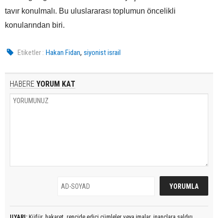
tavır konulmalı. Bu uluslararası toplumun öncelikli
konularından biri.
,
Etiketler :
Hakan Fidan
siyonist israil
HABERE
YORUM KAT
UYARI:
Küfür, hakaret, rencide edici cümleler veya imalar, inançlara saldırı