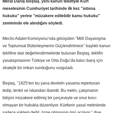
Meral Danış Beştaş, yeni kanun teklifiyle Kürt
meselesinin Cumhuriyet tarihinde ilk kez "istisna
hukuku" yerine "müzakere edilebilir kamu hukuku"
zemininde ele alındığını söyledi.
Meclis Adalet Komisyonu’nda görüşülen "Milli Dayanışma
ve Toplumsal Bütünleşmenin Güçlendirilmesi" başlıklı kanun
teklifine dair değerlendirmelerde bulunan Beştaş, teklifin
yasalaşmasının Türkiye ve Orta Doğu’da kalıcı barış için
stratejik bir imkan sunduğunu vurguladı.
Beştaş, "1925’ten bu yana devletin yasama repertuvarı
tedip, tenkil ve iskandan ibaretti. Bu metin, çatışmanın
bitişini müzakere edilmiş bir çerçeveyle ve onur kırıcı
olmayan bir hukukla düzenliyor. Kürtlerin yasal metinlerde
sadece yüklem değil, özne olmasının önü açılıyor." diye