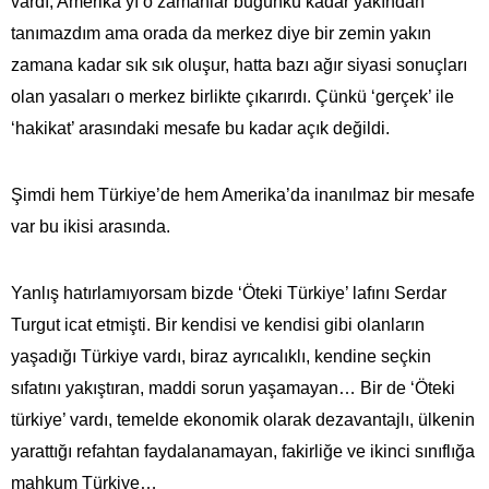
vardı; Amerika’yı o zamanlar bugünkü kadar yakından
tanımazdım ama orada da merkez diye bir zemin yakın
zamana kadar sık sık oluşur, hatta bazı ağır siyasi sonuçları
olan yasaları o merkez birlikte çıkarırdı. Çünkü ‘gerçek’ ile
‘hakikat’ arasındaki mesafe bu kadar açık değildi.
Şimdi hem Türkiye’de hem Amerika’da inanılmaz bir mesafe
var bu ikisi arasında.
Yanlış hatırlamıyorsam bizde ‘Öteki Türkiye’ lafını Serdar
Turgut icat etmişti. Bir kendisi ve kendisi gibi olanların
yaşadığı Türkiye vardı, biraz ayrıcalıklı, kendine seçkin
sıfatını yakıştıran, maddi sorun yaşamayan… Bir de ‘Öteki
türkiye’ vardı, temelde ekonomik olarak dezavantajlı, ülkenin
yarattığı refahtan faydalanamayan, fakirliğe ve ikinci sınıflığa
mahkum Türkiye…