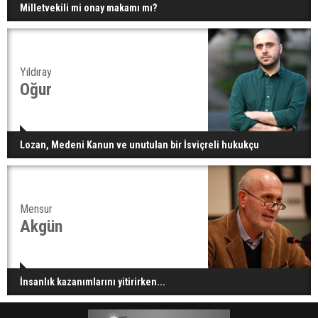
Milletvekili mi onay makamı mı?
Yıldıray
Oğur
Lozan, Medeni Kanun ve unutulan bir İsviçreli hukukçu
Mensur
Akgün
İnsanlık kazanımlarını yitirirken...