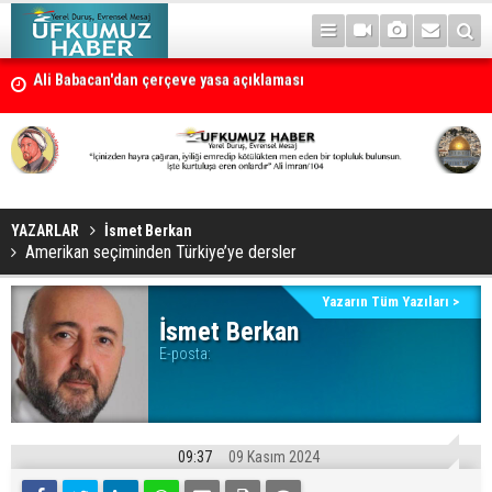
Ali Babacan'dan çerçeve yasa açıklaması
Petrol erzan bû
YAZARLAR
İsmet Berkan
Amerikan seçiminden Türkiye’ye dersler
Yazarın Tüm Yazıları >
İsmet Berkan
E-posta:
09:37
09 Kasım 2024