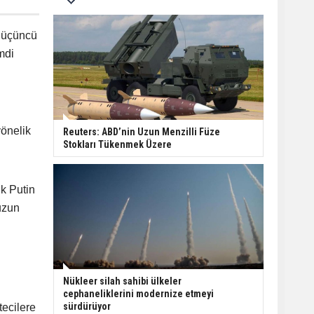
e üçüncü
mdi
yönelik
Reuters: ABD’nin Uzun Menzilli Füze
Stokları Tükenmek Üzere
ık Putin
uzun
Nükleer silah sahibi ülkeler
cephaneliklerini modernize etmeyi
sürdürüyor
tecilere