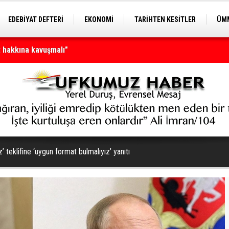
EDEBİYAT DEFTERİ
EKONOMİ
TARİHTEN KESİTLER
ÜMM
 hakkına kavuşmalı"
EĞİTİM
n tamamı
z’ teklifine ‘uygun format bulmalıyız’ yanıtı