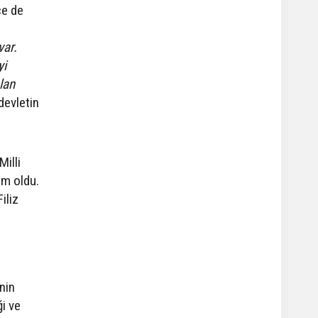
ce de
var.
yi
lan
devletin
illi
im oldu.
iliz
nin
i ve