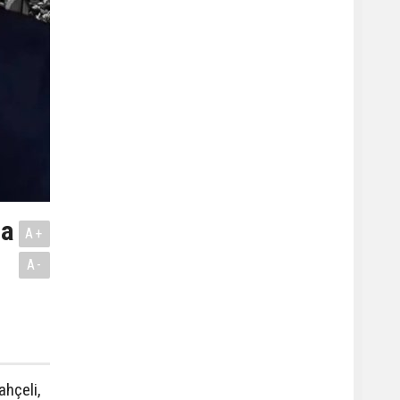
na
A+
A-
ahçeli,