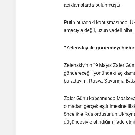
açıklamalarda bulunmuştu.
Putin buradaki konuşmasında, Uk
amacıyla değil, uzun vadeli nihai
“Zelenskiy ile görüşmeyi hiçb
Zelenskiy'nin "9 Mayıs Zafer Gün
göndereceği" yönündeki açıklama
buradayım. Rusya Savunma Bakanl
Zafer Günü kapsamında Moskova'da
olmadan gerçekleştirilmesine ilişk
öncelikle Rus ordusunun Ukrayna
düşüncesiyle alındığını ifade etmiş