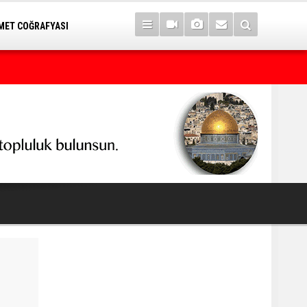
ET COĞRAFYASI
Yargılama değil, hukuk cinayeti!