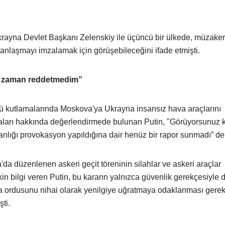
rayna Devlet Başkanı Zelenskiy ile üçüncü bir ülkede, müzake
 anlaşmayı imzalamak için görüşebileceğini ifade etmişti.
ir zaman reddetmedim”
ü kutlamalarında Moskova'ya Ukrayna insansız hava araçlarını
ları hakkında değerlendirmede bulunan Putin, "Görüyorsunuz k
ığı provokasyon yapıldığına dair henüz bir rapor sunmadı” de
 düzenlenen askeri geçit töreninin silahlar ve askeri araçlar
in bilgi veren Putin, bu kararın yalnızca güvenlik gerekçesiyle d
 ordusunu nihai olarak yenilgiye uğratmaya odaklanması gerekt
ti.