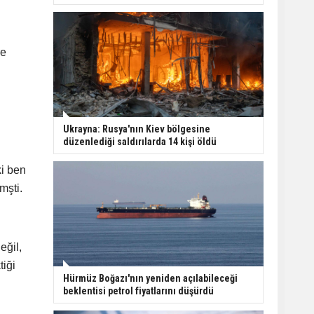
re
Ukrayna: Rusya'nın Kiev bölgesine
düzenlediği saldırılarda 14 kişi öldü
i ben
mşti.
eğil,
iği
Hürmüz Boğazı'nın yeniden açılabileceği
beklentisi petrol fiyatlarını düşürdü