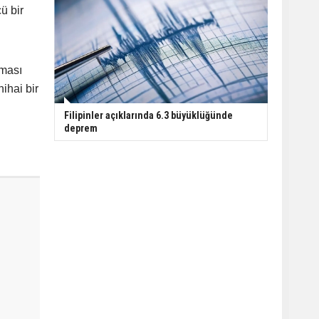
ü bir
lması
ihai bir
Filipinler açıklarında 6.3 büyüklüğünde
deprem