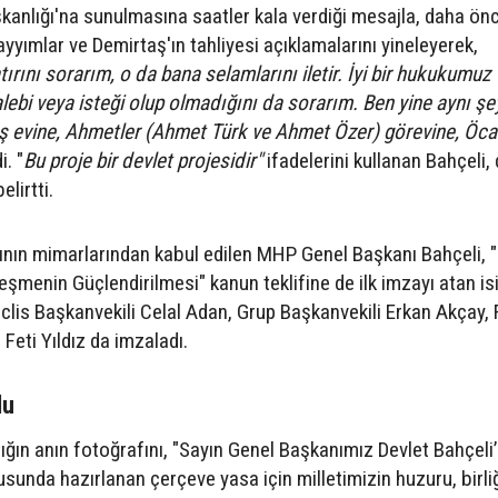
şkanlığı'na sunulmasına saatler kala verdiği mesajla, daha ön
yyımlar ve Demirtaş'ın tahliyesi açıklamalarını yineleyerek,
tırını sorarım, o da bana selamlarını iletir. İyi bir hukukumuz 
alebi veya isteği olup olmadığını da sorarım. Ben yine aynı şe
ş evine, Ahmetler (Ahmet Türk ve Ahmet Özer) görevine, Öca
. "
Bu proje bir devlet projesidir"
ifadelerini kullanan Bahçeli, 
lirtti.
ın mimarlarından kabul edilen MHP Genel Başkanı Bahçeli, "M
menin Güçlendirilmesi" kanun teklifine de ilk imzayı atan is
Meclis Başkanvekili Celal Adan, Grup Başkanvekili Erkan Akçay, F
Feti Yıldız da imzaladı.
du
tığın anın fotoğrafını, "Sayın Genel Başkanımız Devlet Bahçeli’
sunda hazırlanan çerçeve yasa için milletimizin huzuru, birliğ