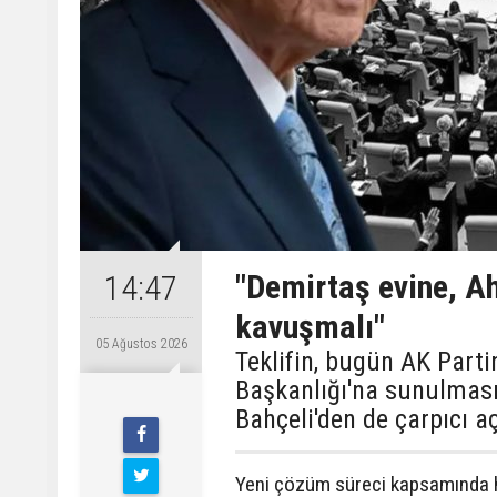
"Demirtaş evine, A
14:47
kavuşmalı"
05 Ağustos 2026
Teklifin, bugün AK Parti
Başkanlığı'na sunulması 
Bahçeli'den de çarpıcı a
Yeni çözüm süreci kapsamında ha