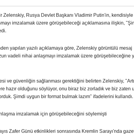
 Zelenskiy, Rusya Devlet Başkanı Vladimir Putin'in, kendisiyl
aşmayı imzalamak üzere görüşebileceği açıklamasına ilişkin, "Şi
di.
nden yapılan yazılı açıklamaya göre, Zelenskiy görüntülü mesaj
 uzun vadeli nihai anlaşmayı imzalamak üzere görüşebileceğine 
si ve güvenliğin sağlanması gerektiğini belirten Zelenskiy, "Art
e hazır olduğunu söylüyor, onu biraz biz zorladık ve biz zaten 
duk. Şimdi uygun bir format bulmak lazım" ifadelerini kullandı.
anlaşma imzalamak için görüşebileceğini söylemişti
yıs Zafer Günü etkinlikleri sonrasında Kremlin Sarayı'nda gaze