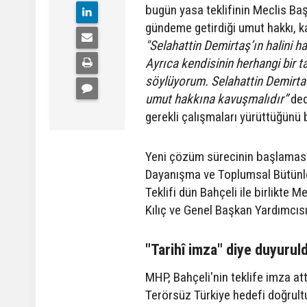
bugün yasa teklifinin Meclis Ba
gündeme getirdiği umut hakkı, ka
"Selahattin Demirtaş’ın halini ha
Ayrıca kendisinin herhangi bir t
söylüyorum. Selahattin Demirta
umut hakkına kavuşmalıdır”
dedi
gerekli çalışmaları yürüttüğünü be
Yeni çözüm sürecinin başlamasın
Dayanışma ve Toplumsal Bütünleş
Teklifi dün Bahçeli ile birlikte 
Kılıç ve Genel Başkan Yardımcısı 
"Tarihî imza" diye duyurul
MHP, Bahçeli'nin teklife imza at
Terörsüz Türkiye hedefi doğrultu