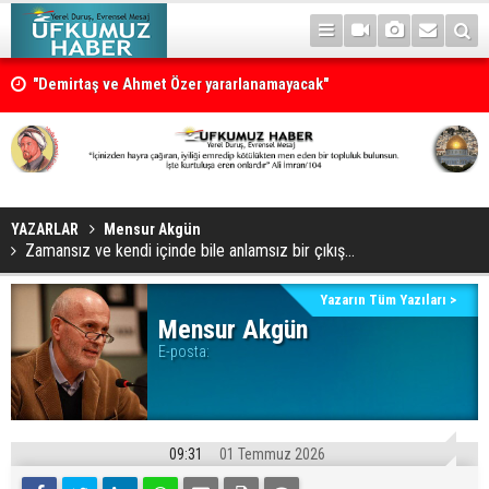
"Demirtaş ve Ahmet Özer yararlanamayacak"
Ahbap’ın yönetimi kayyuma devredildi
YAZARLAR
Mensur Akgün
Zamansız ve kendi içinde bile anlamsız bir çıkış...
Yazarın Tüm Yazıları >
Mensur Akgün
E-posta:
09:31
01 Temmuz 2026