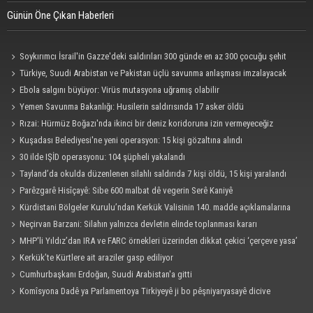
Günün Öne Çıkan Haberleri
Soykırımcı İsrail'in Gazze'deki saldırıları 300 günde en az 300 çocuğu şehit
etti
Türkiye, Suudi Arabistan ve Pakistan üçlü savunma anlaşması imzalayacak
Ebola salgını büyüyor: Virüs mutasyona uğramış olabilir
Yemen Savunma Bakanlığı: Husilerin saldırısında 17 asker öldü
Rızai: Hürmüz Boğazı'nda ikinci bir deniz koridoruna izin vermeyeceğiz
Kuşadası Belediyesi'ne yeni operasyon: 15 kişi gözaltına alındı
30 ilde IŞİD operasyonu: 104 şüpheli yakalandı
Tayland’da okulda düzenlenen silahlı saldırıda 7 kişi öldü, 15 kişi yaralandı
Parêzgarê Hisîçayê: Sibe 600 malbat dê vegerin Serê Kaniyê
Kürdistani Bölgeler Kurulu’ndan Kerkük Valisinin 140. madde açıklamalarına
tepki
Neçirvan Barzani: Silahın yalnızca devletin elinde toplanması kararı
uygulanmalı
MHP'li Yıldız’dan IRA ve FARC örnekleri üzerinden dikkat çekici ‘çerçeve yasa’
açıklaması
Kerkük’te Kürtlere ait araziler gasp ediliyor
Cumhurbaşkanı Erdoğan, Suudi Arabistan'a gitti
Komîsyona Dadê ya Parlamentoya Tirkiyeyê ji bo pêşniyaryasayê dicive