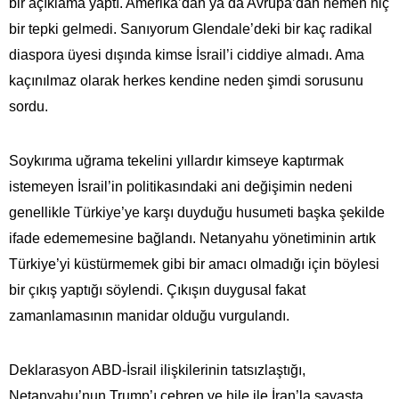
bir açıklama yaptı. Amerika’dan ya da Avrupa’dan hemen hiç
bir tepki gelmedi. Sanıyorum Glendale’deki bir kaç radikal
diaspora üyesi dışında kimse İsrail’i ciddiye almadı. Ama
kaçınılmaz olarak herkes kendine neden şimdi sorusunu
sordu.
Soykırıma uğrama tekelini yıllardır kimseye kaptırmak
istemeyen İsrail’in politikasındaki ani değişimin nedeni
genellikle Türkiye’ye karşı duyduğu husumeti başka şekilde
ifade edememesine bağlandı. Netanyahu yönetiminin artık
Türkiye’yi küstürmemek gibi bir amacı olmadığı için böylesi
bir çıkış yaptığı söylendi. Çıkışın duygusal fakat
zamanlamasının manidar olduğu vurgulandı.
Deklarasyon ABD-İsrail ilişkilerinin tatsızlaştığı,
Netanyahu’nun Trump’ı cebren ve hile ile İran’la savaşta