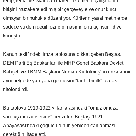
tedip, tenkil ve iskandan ibaretti. Bu metin, çatışmanın
bitişini müzakere edilmiş bir çerçeveyle ve onur kırıcı
olmayan bir hukukla düzenliyor. Kürtlerin yasal metinlerde
sadece yüklem değil, özne olmasının önü açılıyor." diye
konuştu.
Kanun teklifindeki imza tablosuna dikkat çeken Beştaş,
DEM Parti Eş Başkanları ile MHP Genel Başkanı Devlet
Bahçeli ve TBMM Başkanı Numan Kurtulmuş’un imzalarının
aynı belgede yan yana gelmesini "tarihi bir ilk" olarak
nitelendirdi.
Bu tabloyu 1919-1922 yılları arasındaki "omuz omuza
varoluş mücadelesine" benzeten Beştaş, 1921
Anayasası’ndaki çoğulcu ruhun yeniden canlanması
gerektiğini ifade etti.