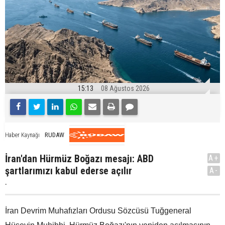
15:13
08 Ağustos 2026
RUDAW
Haber Kaynağı
İran'dan Hürmüz Boğazı mesajı: ABD
A+
şartlarımızı kabul ederse açılır
A-
.
İran Devrim Muhafızları Ordusu Sözcüsü Tuğgeneral