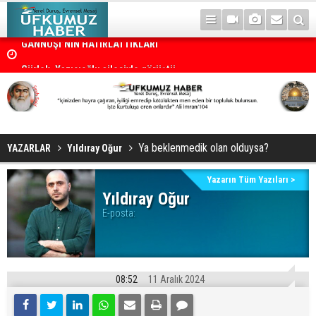
GANNUŞİ’NİN HATIRLATTIKLARI
Gürlek, Yazıcıoğlu ailesiyle görüştü
Ya beklenmedik olan olduysa?
YAZARLAR
Yıldıray Oğur
Yazarın Tüm Yazıları >
Yıldıray Oğur
E-posta:
08:52
11 Aralık 2024