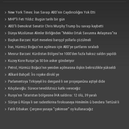
New York Times: İran Savaşı ABD’nin Caydırıcılığını Yok Etti
MHP’li Feti Yıldız: Bugün tarihi bir gün
ABD'li Demokrat Senatör Chris Murphy:Trump bu savaşı kaybetti
Dünya Müslüman Alimler Birliğinden "Mekke Ortak Savunma Anlaşması"na
destek
Başkan Barzani: Kürt meselesi barışçıl yollarla çözülmeli
İran, Hürmüz Boğazı’nın açılması için ABD’ye şartlarını sıraladı
Mesrur Barzani: Kürdistan Bölgesi'ne 1000'den fazla haksız saldırı yapıldı
Kuzey Kore Rusya'ya 50 bin asker gönderiyor
Petrol, Hürmüz Boğazı'nın yeniden açılmasına ilişkin belirsizlikle yükseldi
Alîkarê Bahçelî: Îro rojeke dîrokî ye
Parlamentoya Tirkiyeyê îro denganê li ser projeqanûna aştiyê dide
Kılıçdaroğlu: Sürece tereddütsüz katkı vereceğiz
Rusya’nın Tataristan bölgesine İHA saldırısı: 12 ölü, 39 yaralı
Sûriye û Rûsya li ser radestkirina firokxaneya Himêmîm û bendera Tertûsê li
hev kirin
Fatih Erbakan: Çerçeve yasaya ''çekimser'' oy kullanacağız