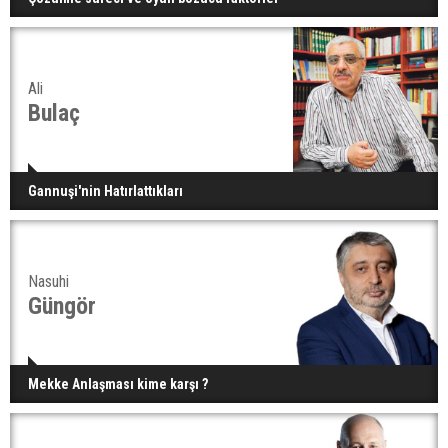
Ali
Bulaç
Gannuşi'nin Hatırlattıkları
Nasuhi
Güngör
Mekke Anlaşması kime karşı ?