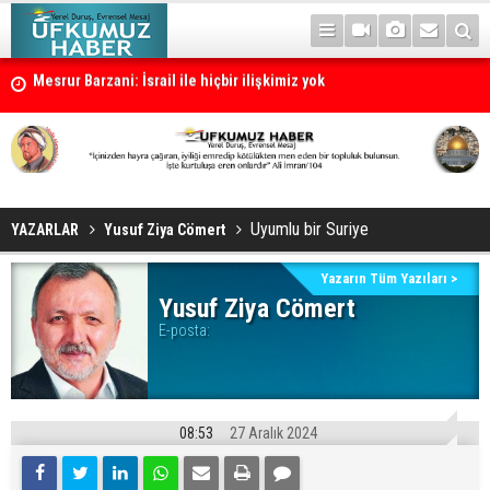
Mesrur Barzani: İsrail ile hiçbir ilişkimiz yok
Cevdet Yılmaz: Türkiye süreci tamamlanırsa Türkiye yeni bir dönem
Uyumlu bir Suriye
YAZARLAR
Yusuf Ziya Cömert
Yazarın Tüm Yazıları >
Yusuf Ziya Cömert
E-posta:
08:53
27 Aralık 2024