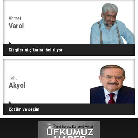
Ahmet
Varol
Çizgilerini çıkarları belirliyor
Taha
Akyol
Çözüm ve seçim