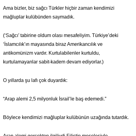
Ama bizler, biz sağcı Türkler hiçbir zaman kendimizi
mağluplar kulübünden saymadık.
(‘Sağcı’ tabirine oldum olası mesafeliyim. Türkiye’deki
‘İslamcılık’ın mayasında biraz Amerikancılık ve
antikomünizm vardır. Kurtulabilenler kurtuldu,
kurtulamayanlar sabit-kadem devam ediyorlar.)
O yıllarda şu lafı çok duyardık:
“Arap alemi 2,5 milyonluk İsrail’le baş edemedi.”
Böylece kendimizi mağluplar kulübünün uzağında tutardık.
Arap alemi gerçekten ilgiliydi Filistin meselesiyle.