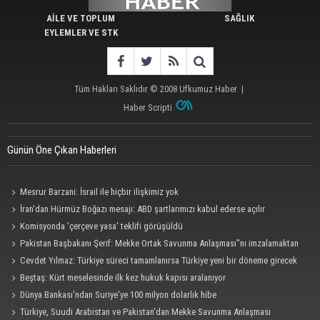
AİLE VE TOPLUM
SAĞLIK
EYLEMLER VE STK
Tüm Hakları Saklıdır © 2008
Ufkumuz Haber
|
Haber Scripti
Günün Öne Çıkan Haberleri
Mesrur Barzani: İsrail ile hiçbir ilişkimiz yok
İran'dan Hürmüz Boğazı mesajı: ABD şartlarımızı kabul ederse açılır
Komisyonda 'çerçeve yasa' teklifi görüşüldü
Pakistan Başbakanı Şerif: Mekke Ortak Savunma Anlaşması"nı imzalamaktan
onur duyuyorum
Cevdet Yılmaz: Türkiye süreci tamamlanırsa Türkiye yeni bir döneme girecek
Beştaş: Kürt meselesinde ilk kez hukuk kapısı aralanıyor
Dünya Bankası'ndan Suriye'ye 100 milyon dolarlık hibe
Türkiye, Suudi Arabistan ve Pakistan'dan Mekke Savunma Anlaşması