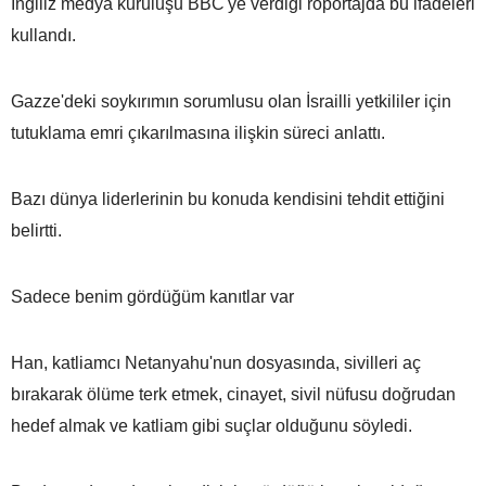
İngiliz medya kuruluşu BBC'ye verdiği röportajda bu ifadeleri
kullandı.
Gazze'deki soykırımın sorumlusu olan İsrailli yetkililer için
tutuklama emri çıkarılmasına ilişkin süreci anlattı.
Bazı dünya liderlerinin bu konuda kendisini tehdit ettiğini
belirtti.
Sadece benim gördüğüm kanıtlar var
Han, katliamcı Netanyahu'nun dosyasında, sivilleri aç
bırakarak ölüme terk etmek, cinayet, sivil nüfusu doğrudan
hedef almak ve katliam gibi suçlar olduğunu söyledi.