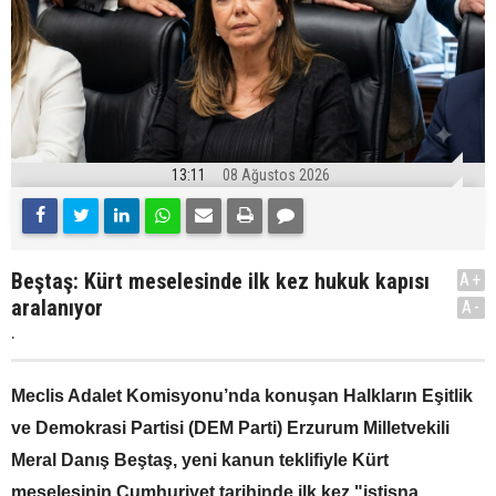
13:11
08 Ağustos 2026
Beştaş: Kürt meselesinde ilk kez hukuk kapısı
A+
aralanıyor
A-
.
Meclis Adalet Komisyonu’nda konuşan Halkların Eşitlik
ve Demokrasi Partisi (DEM Parti) Erzurum Milletvekili
Meral Danış Beştaş, yeni kanun teklifiyle Kürt
meselesinin Cumhuriyet tarihinde ilk kez "istisna