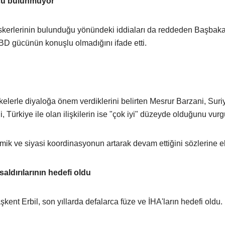
ücü bulunmuyor”
kerlerinin bulunduğu yönündeki iddiaları da reddeden Başbaka
ABD gücünün konuşlu olmadığını ifade etti.
kelerle diyaloğa önem verdiklerini belirten Mesrur Barzani, Suriy
ni, Türkiye ile olan ilişkilerin ise "çok iyi" düzeyde olduğunu vurg
ik ve siyasi koordinasyonun artarak devam ettiğini sözlerine e
aldırılarının hedefi oldu
şkent Erbil, son yıllarda defalarca füze ve İHA'ların hedefi oldu.