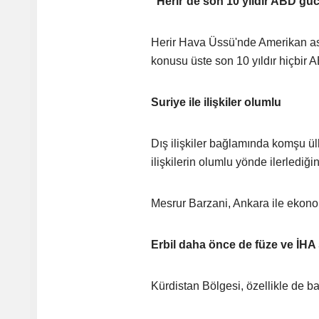
“Herir’de son 10 yıldır ABD g
Herir Hava Üssü'nde Amerikan as
konusu üste son 10 yıldır hiçbir 
Suriye ile ilişkiler olumlu
Dış ilişkiler bağlamında komşu ül
ilişkilerin olumlu yönde ilerlediği
Mesrur Barzani, Ankara ile ekonom
Erbil daha önce de füze ve İHA s
Kürdistan Bölgesi, özellikle de ba