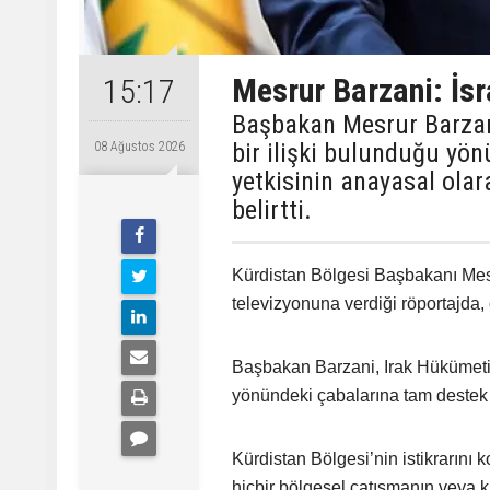
Mesrur Barzani: İsra
15:17
Başbakan Mesrur Barzani,
bir ilişki bulunduğu yön
08 Ağustos 2026
yetkisinin anayasal ola
belirtti.
Kürdistan Bölgesi Başbakanı Mes
televizyonuna verdiği röportajda,
Başbakan Barzani, Irak Hükümetini
yönündeki çabalarına tam destek ve
Kürdistan Bölgesi’nin istikrarını
hiçbir bölgesel çatışmanın veya 