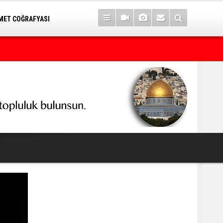
ET COĞRAFYASI
İran'dan Hürmüz Boğazı mesajı: ABD şartlarımızı kabul ederse aç