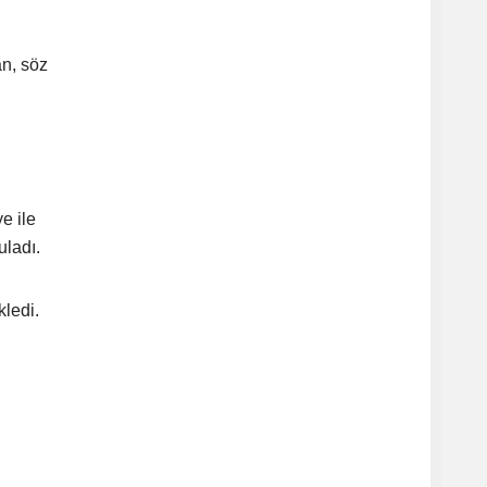
n, söz
e ile
uladı.
kledi.