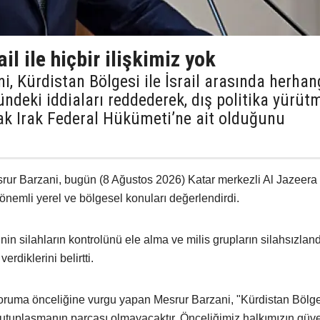
il ile hiçbir ilişkimiz yok
 Kürdistan Bölgesi ile İsrail arasında herhan
ündeki iddiaları reddederek, dış politika yürüt
rak Irak Federal Hükümeti’ne ait olduğunu
rur Barzani, bugün (8 Ağustos 2026) Katar merkezli Al Jazeera
 önemli yerel ve bölgesel konuları değerlendirdi.
n silahların kontrolünü ele alma ve milis grupların silahsızland
rdiklerini belirtti.
 koruma önceliğine vurgu yapan Mesrur Barzani, "Kürdistan Bölge
kutuplaşmanın parçası olmayacaktır. Önceliğimiz halkımızın güve