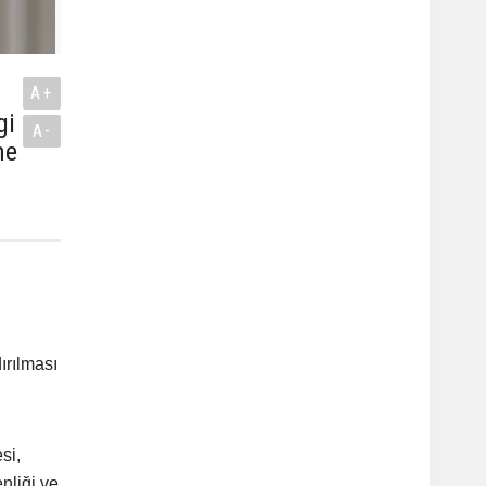
A+
gi
A-
me
ırılması
si,
nliği ve