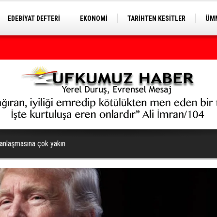
EDEBİYAT DEFTERİ
EKONOMİ
TARİHTEN KESİTLER
ÜMM
EĞİTİM
iye yeni bir döneme girecek
anlaşmasına çok yakın