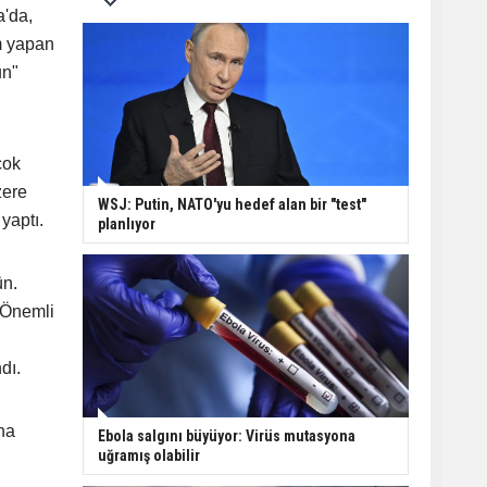
a'da,
m yapan
un"
çok
zere
WSJ: Putin, NATO'yu hedef alan bir "test"
yaptı.
planlıyor
ün.
. Önemli
dı.
na
Ebola salgını büyüyor: Virüs mutasyona
uğramış olabilir