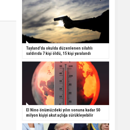
Tayland’da okulda düzenlenen silahlı
saldırıda 7 kişi öldü, 15 kişi yaralandı
El Nino önümüzdeki yılın sonuna kadar 50
milyon kişiyi akut açlığa sürükleyebilir