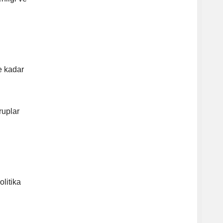
e kadar
ruplar
olitika