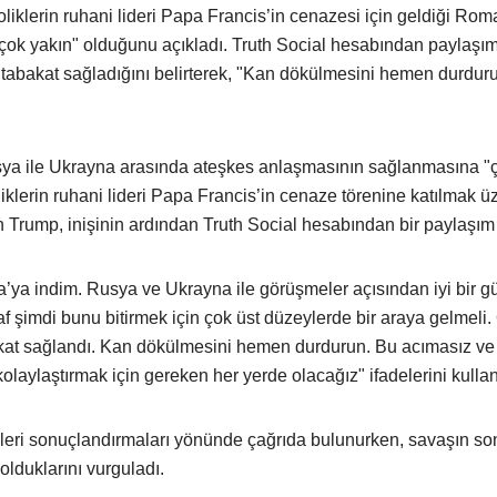
klerin ruhani lideri Papa Francis’in cenazesi için geldiği Rom
çok yakın" olduğunu açıkladı. Truth Social hesabından paylaşı
tabakat sağladığını belirterek, "Kan dökülmesini hemen durdur
a ile Ukrayna arasında ateşkes anlaşmasının sağlanmasına "
iklerin ruhani lideri Papa Francis’in cenaze törenine katılmak ü
 Trump, inişinin ardından Truth Social hesabından bir paylaşım 
a indim. Rusya ve Ukrayna ile görüşmeler açısından iyi bir g
af şimdi bunu bitirmek için çok üst düzeylerde bir araya gelmeli
kat sağlandı. Kan dökülmesini hemen durdurun. Bu acımasız ve
laylaştırmak için gereken her yerde olacağız" ifadelerini kullan
leri sonuçlandırmaları yönünde çağrıda bulunurken, savaşın so
olduklarını vurguladı.