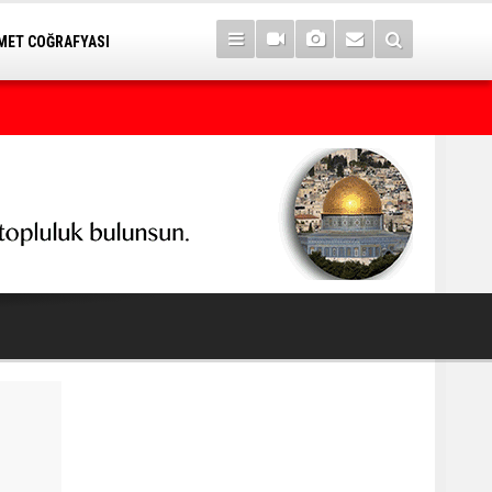
ET COĞRAFYASI
Yemen ordusu, Husilere yönelik operasyon düzenledi