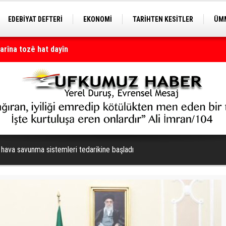
EDEBİYAT DEFTERİ
EKONOMİ
TARİHTEN KESİTLER
ÜMM
arîna tozê hat dayîn
EĞİTİM
hava savunma sistemleri tedarikine başladı