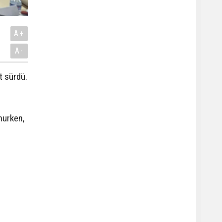
A+
A-
t sürdü.
nurken,