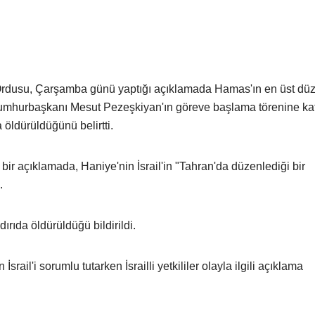
ı Ordusu, Çarşamba günü yaptığı açıklamada Hamas'ın en üst dü
 Cumhurbaşkanı Mesut Pezeşkiyan'ın göreve başlama törenine ka
öldürüldüğünü belirtti.
bir açıklamada, Haniye'nin İsrail'in "Tahran'da düzenlediği bir
.
ırıda öldürüldüğü bildirildi.
rail'i sorumlu tutarken İsrailli yetkililer olayla ilgili açıklama