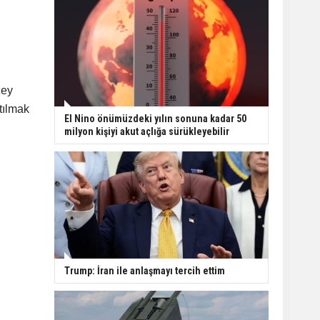
zey
tılmak
El Nino önümüzdeki yılın sonuna kadar 50
milyon kişiyi akut açlığa sürükleyebilir
Trump: İran ile anlaşmayı tercih ettim