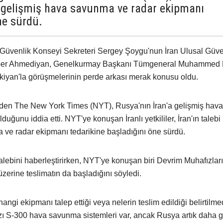
n gelişmiş hava savunma ve radar ekipmanı
ne sürdü.
 Güvenlik Konseyi Sekreteri Sergey Şoygu'nun İran Ulusal Güve
kber Ahmediyan, Genelkurmay Başkanı Tümgeneral Muhammed B
yan'la görüşmelerinin perde arkası merak konusu oldu.
inden The New York Times (NYT), Rusya'nın İran'a gelişmiş hava
ğunu iddia etti. NYT'ye konuşan İranlı yetkililer, İran'ın talebi
ve radar ekipmanı tedarikine başladığını öne sürdü.
alebini haberleştirirken, NYT'ye konuşan biri Devrim Muhafızlar
ı üzerine teslimatın da başladığını söyledi.
gi ekipmanı talep ettiği veya nelerin teslim edildiği belirtilme
azı S-300 hava savunma sistemleri var, ancak Rusya artık daha g