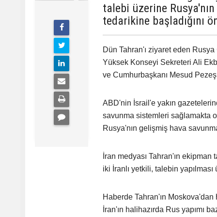
talebi üzerine Rusya'nı
tedarikine başladığını ö
Dün Tahran'ı ziyaret eden Rusya
Yüksek Konseyi Sekreteri Ali E
ve Cumhurbaşkanı Mesud Pezeşki
ABD'nin İsrail'e yakın gazeteler
savunma sistemleri sağlamakta oldu
Rusya'nın gelişmiş hava savunma 
İran medyası Tahran'ın ekipman t
iki İranlı yetkili, talebin yapılmas
Haberde Tahran'ın Moskova'dan han
İran'ın halihazırda Rus yapımı b