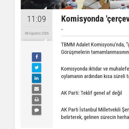
Komisyonda 'çerçeve
11:09
.
08 Ağustos 2026
TBMM Adalet Komisyonu'nda, “çe
Görüşmelerin tamamlanmasının ar
Komisyonda iktidar ve muhalefet 
oylamanın ardından kısa süreli t
AK Parti: Teklif genel af değil
AK Parti İstanbul Milletvekili Şen
belirterek, gelinen sürecin herha