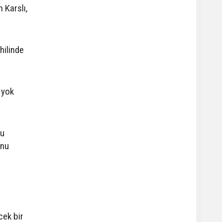
 Karslı,
hilinde
ı yok
nu
unu
cek bir