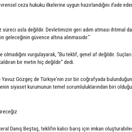
vrensel ceza hukuku ilkelerine uygun hazırlandığını ifade eden
iz süreci asla değildir. Devletimizin geri adım atması ihtimal da
in geleceğinin güvence altına alınmasıdır."
nde olmadığını vurgulayarak, "Bu teklif, genel af değildir. Suçlar
ldıran bir metin hiç değildir" dedi.
ne Yavuz Gözgeç de Türkiye'nin zor bir coğrafyada bulunduğu
menin siyaset kurumunun temel sorumluluklarından biri olduğ
üreceğiz
ral Danış Beştaş, teklifin kalıcı barış için imkan oluşturabile