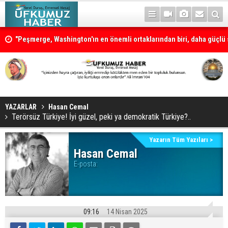
"Peşmerge, Washington'ın en önemli ortaklarından biri, daha güçlü s
desteklenmeli"
Neçirvan Barzani: Kürdistan herkesin ortak vatanı olmaya devam e
YAZARLAR
Hasan Cemal
Terörsüz Türkiye! İyi güzel, peki ya demokratik Türkiye?..
Yazarın Tüm Yazıları >
Hasan Cemal
E-posta:
09:16
14 Nisan 2025