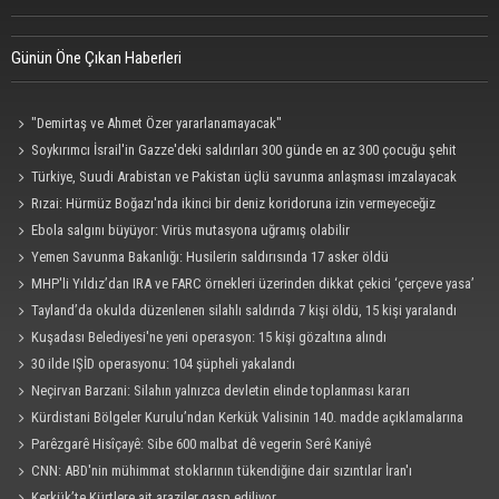
Günün Öne Çıkan Haberleri
"Demirtaş ve Ahmet Özer yararlanamayacak"
Soykırımcı İsrail'in Gazze'deki saldırıları 300 günde en az 300 çocuğu şehit
etti
Türkiye, Suudi Arabistan ve Pakistan üçlü savunma anlaşması imzalayacak
Rızai: Hürmüz Boğazı'nda ikinci bir deniz koridoruna izin vermeyeceğiz
Ebola salgını büyüyor: Virüs mutasyona uğramış olabilir
Yemen Savunma Bakanlığı: Husilerin saldırısında 17 asker öldü
MHP'li Yıldız’dan IRA ve FARC örnekleri üzerinden dikkat çekici ‘çerçeve yasa’
açıklaması
Tayland’da okulda düzenlenen silahlı saldırıda 7 kişi öldü, 15 kişi yaralandı
Kuşadası Belediyesi'ne yeni operasyon: 15 kişi gözaltına alındı
30 ilde IŞİD operasyonu: 104 şüpheli yakalandı
Neçirvan Barzani: Silahın yalnızca devletin elinde toplanması kararı
uygulanmalı
Kürdistani Bölgeler Kurulu’ndan Kerkük Valisinin 140. madde açıklamalarına
tepki
Parêzgarê Hisîçayê: Sibe 600 malbat dê vegerin Serê Kaniyê
CNN: ABD'nin mühimmat stoklarının tükendiğine dair sızıntılar İran'ı
cesaretlendirebilir
Kerkük’te Kürtlere ait araziler gasp ediliyor