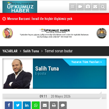
Mesrur Barzani: İsrail ile hiçbir ilişkimiz yok
Cevdet Yılmaz: Türkiye süreci tamamlanırsa Türkiye yeni bir dönem
Temel sorun budur
YAZARLAR
Salih Tuna
Yazarın Tüm Yazıları >
Salih Tuna
E-posta:
09:11
20 Mayıs 2026