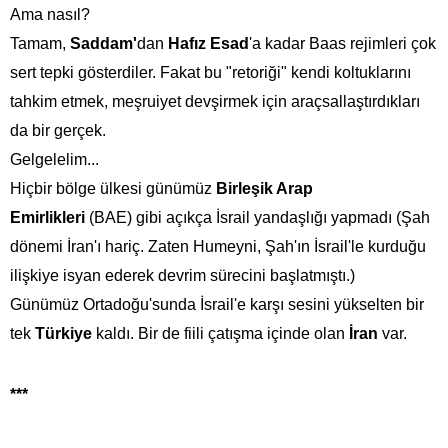
Ama nasıl?
Tamam,
Saddam'
dan
Hafız
Esad
'a kadar Baas rejimleri çok
sert tepki gösterdiler. Fakat bu "retoriği" kendi koltuklarını
tahkim etmek, meşruiyet devşirmek için araçsallaştırdıkları
da bir gerçek.
Gelgelelim...
Hiçbir bölge ülkesi günümüz
Birleşik Arap
Emirlikleri
(BAE) gibi açıkça İsrail yandaşlığı yapmadı (Şah
dönemi
İran
'ı hariç. Zaten Humeyni, Şah'ın İsrail'le kurduğu
ilişkiye isyan ederek devrim sürecini başlatmıştı.)
Günümüz Ortadoğu'sunda İsrail'e karşı sesini yükselten bir
tek
Türkiye
kaldı. Bir de fiili çatışma içinde olan
İran
var.
***