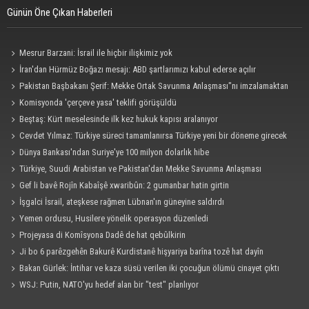
Günün Öne Çıkan Haberleri
Mesrur Barzani: İsrail ile hiçbir ilişkimiz yok
İran'dan Hürmüz Boğazı mesajı: ABD şartlarımızı kabul ederse açılır
Pakistan Başbakanı Şerif: Mekke Ortak Savunma Anlaşması"nı imzalamaktan
onur duyuyorum
Komisyonda 'çerçeve yasa' teklifi görüşüldü
Beştaş: Kürt meselesinde ilk kez hukuk kapısı aralanıyor
Cevdet Yılmaz: Türkiye süreci tamamlanırsa Türkiye yeni bir döneme girecek
Dünya Bankası'ndan Suriye'ye 100 milyon dolarlık hibe
Türkiye, Suudi Arabistan ve Pakistan'dan Mekke Savunma Anlaşması
Gef li bavê Rojîn Kabaîşê xwaribûn: 2 gumanbar hatin girtin
İşgalci İsrail, ateşkese rağmen Lübnan'ın güneyine saldırdı
Yemen ordusu, Husilere yönelik operasyon düzenledi
Projeyasa di Komîsyona Dadê de hat qebûlkirin
Ji bo 6 parêzgehên Bakurê Kurdistanê hişyariya barîna tozê hat dayîn
Bakan Gürlek: İntihar ve kaza süsü verilen iki çocuğun ölümü cinayet çıktı
WSJ: Putin, NATO'yu hedef alan bir "test" planlıyor