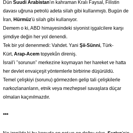
Dün
Suudi
Arabistan
'ın kahraman Kralı Faysal, Filistin
davası uğruna petrolü adeta silah gibi kullanmıştı. Bugün de
İran,
Hürmüz
'ü silah gibi kullanıyor.
Demem o ki, ABD himayesindeki siyonist işgalcilere karşı
şimdiye değin her yol denendi.
Tek bir yol denenmedi: Vahdet. Yani
Şii-Sünni
, Türk-
Kürt,
Arap-Acem
topyekûn direniş.
İsrail'i "sorunun" merkezine koymayan her hareket ve hatta
her devlet envaiçeşit yöntemlerle birbirine düşürüldü.
Temel çelişkiyi (sorunu) görmezden gelip tali çelişkilerle
narkozlananların, etnik veya mezhepsel savaşlara düçar
olmaları kaçınılmazdır.
***