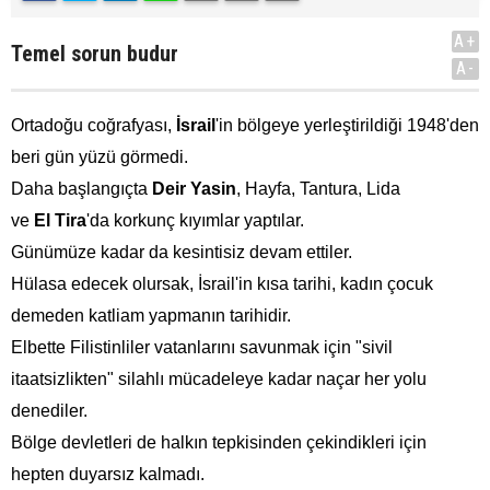
A+
Temel sorun budur
A-
Ortadoğu coğrafyası,
İsrail
'in bölgeye yerleştirildiği 1948'den
beri gün yüzü görmedi.
Daha başlangıçta
Deir Yasin
, Hayfa, Tantura, Lida
ve
El
Tira
'da korkunç kıyımlar yaptılar.
Günümüze kadar da kesintisiz devam ettiler.
Hülasa edecek olursak, İsrail'in kısa tarihi, kadın çocuk
demeden katliam yapmanın tarihidir.
Elbette Filistinliler vatanlarını savunmak için "sivil
itaatsizlikten" silahlı mücadeleye kadar naçar her yolu
denediler.
Bölge devletleri de halkın tepkisinden çekindikleri için
hepten duyarsız kalmadı.