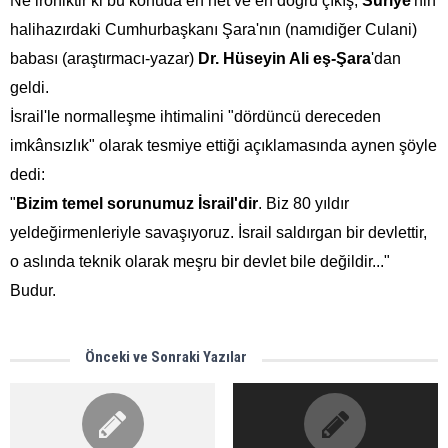
Ne ironiktir ki bu konuda en net ve en doğru çıkış,
Suriye
'nin
halihazırdaki Cumhurbaşkanı Şara'nın (namıdiğer Culani)
babası (araştırmacı-yazar)
Dr. Hüseyin Ali eş-Şara
'dan
geldi.
İsrail'le normalleşme ihtimalini "dördüncü dereceden
imkânsızlık" olarak tesmiye ettiği açıklamasında aynen şöyle
dedi:
"
Bizim temel sorunumuz
İsrail'dir
. Biz 80 yıldır
yeldeğirmenleriyle savaşıyoruz. İsrail saldırgan bir devlettir,
o aslında teknik olarak meşru bir devlet bile değildir..."
Budur.
Önceki ve Sonraki Yazılar