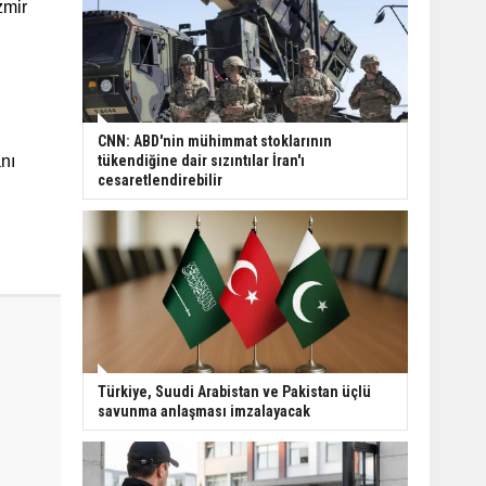
zmir
CNN: ABD'nin mühimmat stoklarının
nı
tükendiğine dair sızıntılar İran'ı
cesaretlendirebilir
Türkiye, Suudi Arabistan ve Pakistan üçlü
savunma anlaşması imzalayacak