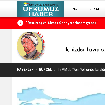
GÜNCEL
DÜNYA
EDİTÖRDEN
KURDÎ
Ahbap’ın yönetimi kayyuma devredildi
HABERLER
GÜNCEL
TBMM’de ‘Yeni Yol’ grubu kuruld