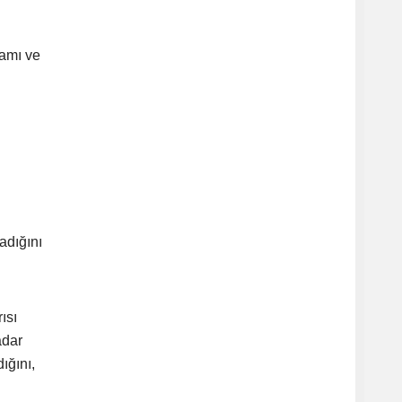
samı ve
adığını
ısı
adar
ığını,