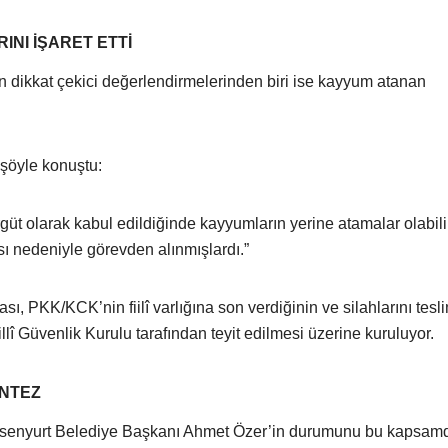
NI İŞARET ETTİ
n dikkat çekici değerlendirmelerinden biri ise kayyum atanan
 şöyle konuştu:
 olarak kabul edildiğinde kayyumların yerine atamalar olabilir
sı nedeniyle görevden alınmışlardı.”
ı, PKK/KCK’nin fiilî varlığına son verdiğinin ve silahlarını tesl
illî Güvenlik Kurulu tarafından teyit edilmesi üzerine kuruluyor.
ANTEZ
Esenyurt Belediye Başkanı Ahmet Özer’in durumunu bu kapsamd