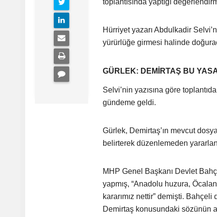
toplantısında yaptığı değerlendi
Hürriyet yazarı Abdulkadir Selvi’
yürürlüğe girmesi halinde doğurac
GÜRLEK: DEMİRTAŞ BU YA
Selvi’nin yazısına göre toplantı
gündeme geldi.
Gürlek, Demirtaş’ın mevcut dosy
belirterek düzenlemeden yararla
MHP Genel Başkanı Devlet Bahçel
yapmış, “Anadolu huzura, Öcala
kararımız nettir” demişti. Bahçel
Demirtaş konusundaki sözünün ar