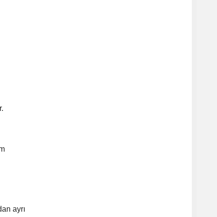
.
im
an ayrı