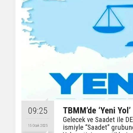
TBMM’de ‘Yeni Yol’
09:25
Gelecek ve Saadet ile DE
ismiyle “Saadet” grubund
15 Ocak 2025