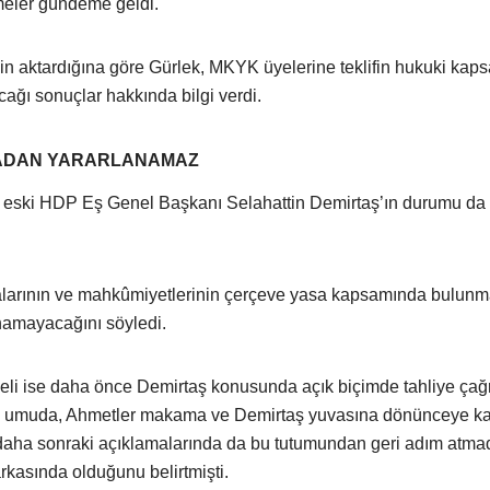
rmeler gündeme geldi.
nin aktardığına göre Gürlek, MKYK üyelerine teklifin hukuki kap
ağı sonuçlar hakkında bilgi verdi.
SADAN YARARLANAMAZ
da eski HDP Eş Genel Başkanı Selahattin Demirtaş’ın durumu da
alarının ve mahkûmiyetlerinin çerçeve yasa kapsamında bulunm
namayacağını söyledi.
i ise daha önce Demirtaş konusunda açık biçimde tahliye çağr
n umuda, Ahmetler makama ve Demirtaş yuvasına dönünceye k
i daha sonraki açıklamalarında da bu tutumundan geri adım atmad
kasında olduğunu belirtmişti.