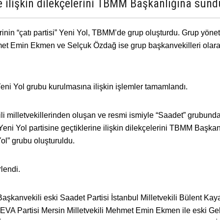
ne ilişkin dilekçelerini TBMM Başkanlığına sund
inin “çatı partisi” Yeni Yol, TBMM’de grup oluşturdu. Grup yöne
t Emin Ekmen ve Selçuk Özdağ ise grup başkanvekilleri olara
eni Yol grubu kurulmasına ilişkin işlemler tamamlandı.
i milletvekillerinden oluşan ve resmi ismiyle “Saadet” grubundan
 Yeni Yol partisine geçtiklerine ilişkin dilekçelerini TBMM Başkan
l” grubu oluşturuldu.
lendi.
kanvekili eski Saadet Partisi İstanbul Milletvekili Bülent Kay
EVA Partisi Mersin Milletvekili Mehmet Emin Ekmen ile eski Ge