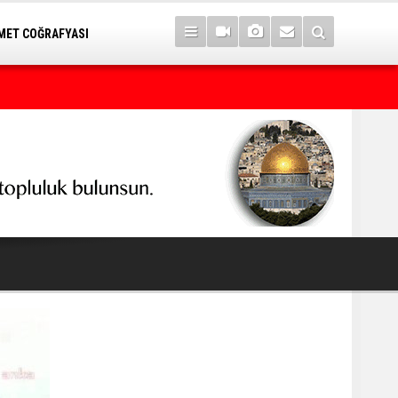
ET COĞRAFYASI
CNN: ABD'nin mühimmat stoklarının tükendiğine dair sızıntılar İr