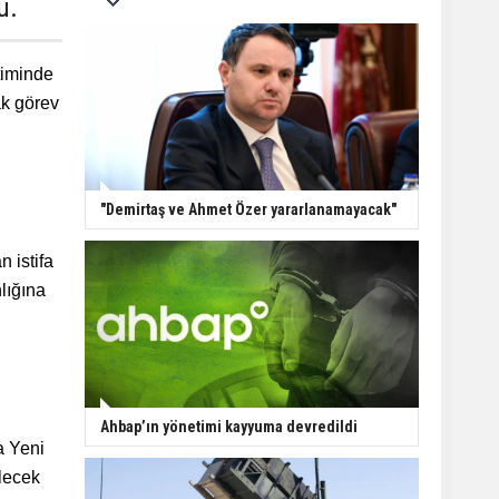
u.
timinde
k görev
"Demirtaş ve Ahmet Özer yararlanamayacak"
 istifa
lığına
Ahbap’ın yönetimi kayyuma devredildi
a Yeni
lecek