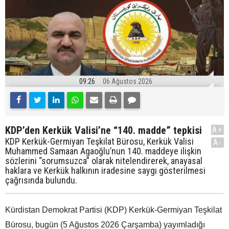
09:26
06 Ağustos 2026
KDP’den Kerkük Valisi’ne “140. madde” tepkisi
A+
KDP Kerkük-Germiyan Teşkilat Bürosu, Kerkük Valisi
A-
Muhammed Samaan Agaoğlu’nun 140. maddeye ilişkin
sözlerini “sorumsuzca” olarak nitelendirerek, anayasal
haklara ve Kerkük halkının iradesine saygı gösterilmesi
çağrısında bulundu.
Kürdistan Demokrat Partisi (KDP) Kerkük-Germiyan Teşkilat
Bürosu, bugün (5 Ağustos 2026 Çarşamba) yayımladığı