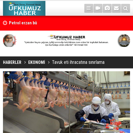
Petrol erzan bû
Tavuk eti ihracatına sınırlama
HABERLER
EKONOMİ