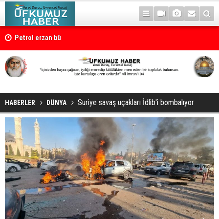
Petrol erzan bû
Suriye savaş uçakları İdlib'i bombalıyor
HABERLER
DÜNYA