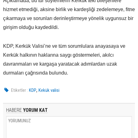
Açıklamada, bu tür söylemlerin Kerkük’teki bileşenlere
hizmet etmediği, aksine birlik ve kardeşliği zedelemeye, fitne
çıkarmaya ve sorunları derinleştirmeye yönelik uygunsuz bir
girişim olduğu kaydedildi.
KDP, Kerkük Valisi’ne ve tüm sorumlulara anayasaya ve
Kerkük halkının haklarına saygı göstermeleri, akılcı
davranmaları ve kargaşa yaratacak adımlardan uzak
durmaları çağrısında bulundu.
,
Etiketler :
KDP
Kekük valisi
HABERE
YORUM KAT