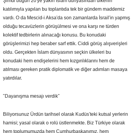
Şimdi bugün 20'ye yakın İslam dünyasından ülkenin
katılımıyla yapılan bu toplantıda tek bir gündem maddemiz
vardı. O da Mescid-i Aksa'da son zamanlarda İsrail'in yapmış
olduğu tecavüzlerin görüşülmesi ve ona karşı ne türden
kolektif tedbirlerin alınacağı konusu. Bu konudaki
görüşlerimizi hep beraber sarf ettik. Ciddi görüş alışverişleri
oldu. Gerçekten İslam dünyasının seçkin ülkeleri bu
konudaki hem endişelerini hem kızgınlıklarını hem de
atılması gereken pratik diplomatik ve diğer adımları masaya
yatırdılar.
"Dayanışma mesajı verdik"
Biliyorsunuz Ürdün tarihsel olarak Kudüs'teki kutsal yerlerin
hamisi; yasal olarak o rolü üstlenmekte. Biz Türkiye olarak
hem toplumumuzda hem Cumhurbaşkanımız, hem