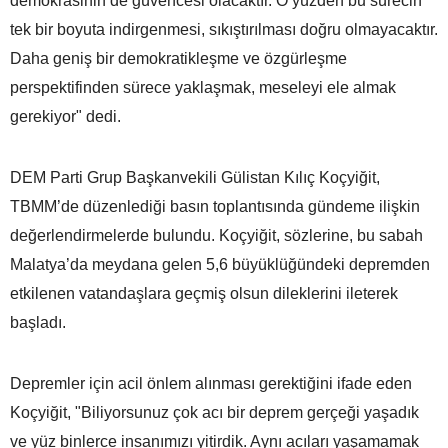
demokrasinin de güvencesi olacaktır. O yüzden bu sürecin
tek bir boyuta indirgenmesi, sıkıştırılması doğru olmayacaktır.
Daha geniş bir demokratikleşme ve özgürleşme
perspektifinden sürece yaklaşmak, meseleyi ele almak
gerekiyor" dedi.
DEM Parti Grup Başkanvekili Gülistan Kılıç Koçyiğit,
TBMM’de düzenlediği basın toplantısında gündeme ilişkin
değerlendirmelerde bulundu. Koçyiğit, sözlerine, bu sabah
Malatya’da meydana gelen 5,6 büyüklüğündeki depremden
etkilenen vatandaşlara geçmiş olsun dileklerini ileterek
başladı.
Depremler için acil önlem alınması gerektiğini ifade eden
Koçyiğit, "Biliyorsunuz çok acı bir deprem gerçeği yaşadık
ve yüz binlerce insanımızı yitirdik. Aynı acıları yaşamamak