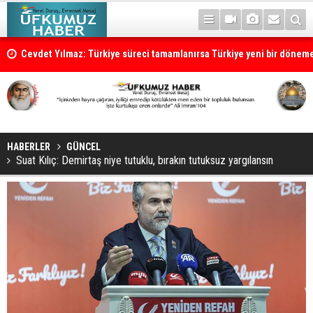
Cevdet Yılmaz: Türkiye süreci tamamlanırsa Türkiye yeni bir dönem
HABERLER
GÜNCEL
Suat Kılıç: Demirtaş niye tutuklu, bırakın tutuksuz yargılansın