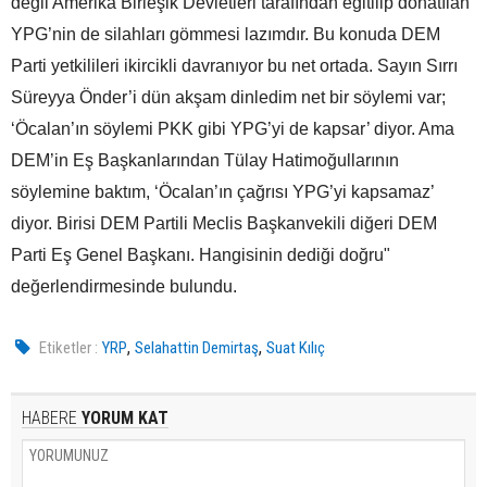
değil Amerika Birleşik Devletleri tarafından eğitilip donatılan
YPG’nin de silahları gömmesi lazımdır. Bu konuda DEM
Parti yetkilileri ikircikli davranıyor bu net ortada. Sayın Sırrı
Süreyya Önder’i dün akşam dinledim net bir söylemi var;
‘Öcalan’ın söylemi PKK gibi YPG’yi de kapsar’ diyor. Ama
DEM’in Eş Başkanlarından Tülay Hatimoğullarının
söylemine baktım, ‘Öcalan’ın çağrısı YPG’yi kapsamaz’
diyor. Birisi DEM Partili Meclis Başkanvekili diğeri DEM
Parti Eş Genel Başkanı. Hangisinin dediği doğru"
değerlendirmesinde bulundu.
,
,
Etiketler :
YRP
Selahattin Demirtaş
Suat Kılıç
HABERE
YORUM KAT