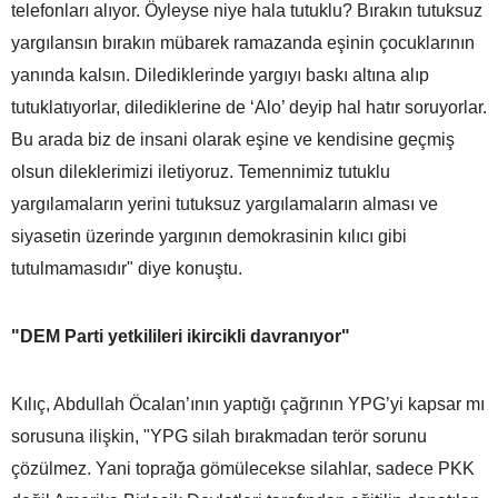
telefonları alıyor. Öyleyse niye hala tutuklu? Bırakın tutuksuz
yargılansın bırakın mübarek ramazanda eşinin çocuklarının
yanında kalsın. Dilediklerinde yargıyı baskı altına alıp
tutuklatıyorlar, dilediklerine de ‘Alo’ deyip hal hatır soruyorlar.
Bu arada biz de insani olarak eşine ve kendisine geçmiş
olsun dileklerimizi iletiyoruz. Temennimiz tutuklu
yargılamaların yerini tutuksuz yargılamaların alması ve
siyasetin üzerinde yargının demokrasinin kılıcı gibi
tutulmamasıdır" diye konuştu.
"DEM Parti yetkilileri ikircikli davranıyor"
Kılıç, Abdullah Öcalan’ının yaptığı çağrının YPG’yi kapsar mı
sorusuna ilişkin, "YPG silah bırakmadan terör sorunu
çözülmez. Yani toprağa gömülecekse silahlar, sadece PKK