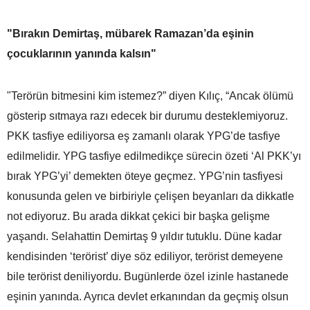
"Bırakın Demirtaş, mübarek Ramazan’da eşinin
çocuklarının yanında kalsın"
"Terörün bitmesini kim istemez?” diyen Kılıç, “Ancak ölümü
gösterip sıtmaya razı edecek bir durumu desteklemiyoruz.
PKK tasfiye ediliyorsa eş zamanlı olarak YPG’de tasfiye
edilmelidir. YPG tasfiye edilmedikçe sürecin özeti ‘Al PKK’yı
bırak YPG’yi’ demekten öteye geçmez. YPG’nin tasfiyesi
konusunda gelen ve birbiriyle çelişen beyanları da dikkatle
not ediyoruz. Bu arada dikkat çekici bir başka gelişme
yaşandı. Selahattin Demirtaş 9 yıldır tutuklu. Düne kadar
kendisinden ‘terörist’ diye söz ediliyor, terörist demeyene
bile terörist deniliyordu. Bugünlerde özel izinle hastanede
eşinin yanında. Ayrıca devlet erkanından da geçmiş olsun