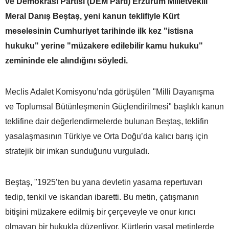
ve Demokrasi Partisi (DEM Parti) Erzurum Milletvekili
Meral Danış Beştaş, yeni kanun teklifiyle Kürt
meselesinin Cumhuriyet tarihinde ilk kez "istisna
hukuku" yerine "müzakere edilebilir kamu hukuku"
zemininde ele alındığını söyledi.
Meclis Adalet Komisyonu’nda görüşülen "Milli Dayanışma
ve Toplumsal Bütünleşmenin Güçlendirilmesi" başlıklı kanun
teklifine dair değerlendirmelerde bulunan Beştaş, teklifin
yasalaşmasının Türkiye ve Orta Doğu’da kalıcı barış için
stratejik bir imkan sunduğunu vurguladı.
Beştaş, "1925’ten bu yana devletin yasama repertuvarı
tedip, tenkil ve iskandan ibaretti. Bu metin, çatışmanın
bitişini müzakere edilmiş bir çerçeveyle ve onur kırıcı
olmayan bir hukukla düzenliyor. Kürtlerin yasal metinlerde