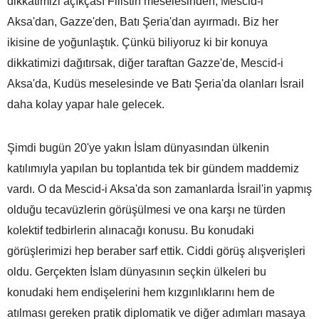
dikkatimizi açıkçası Filistin meselesinden, Mescid-i
Aksa'dan, Gazze'den, Batı Şeria'dan ayırmadı. Biz her
ikisine de yoğunlaştık. Çünkü biliyoruz ki bir konuya
dikkatimizi dağıtırsak, diğer taraftan Gazze'de, Mescid-i
Aksa'da, Kudüs meselesinde ve Batı Şeria'da olanları İsrail
daha kolay yapar hale gelecek.
Şimdi bugün 20'ye yakın İslam dünyasından ülkenin
katılımıyla yapılan bu toplantıda tek bir gündem maddemiz
vardı. O da Mescid-i Aksa'da son zamanlarda İsrail'in yapmış
olduğu tecavüzlerin görüşülmesi ve ona karşı ne türden
kolektif tedbirlerin alınacağı konusu. Bu konudaki
görüşlerimizi hep beraber sarf ettik. Ciddi görüş alışverişleri
oldu. Gerçekten İslam dünyasının seçkin ülkeleri bu
konudaki hem endişelerini hem kızgınlıklarını hem de
atılması gereken pratik diplomatik ve diğer adımları masaya