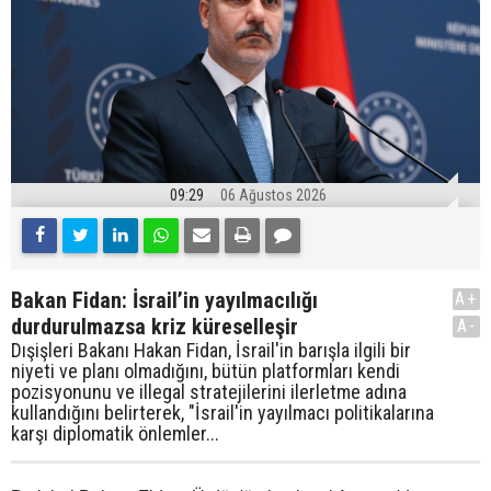
09:29
06 Ağustos 2026
Bakan Fidan: İsrail’in yayılmacılığı
A+
durdurulmazsa kriz küreselleşir
A-
Dışişleri Bakanı Hakan Fidan, İsrail'in barışla ilgili bir
niyeti ve planı olmadığını, bütün platformları kendi
pozisyonunu ve illegal stratejilerini ilerletme adına
kullandığını belirterek, "İsrail'in yayılmacı politikalarına
karşı diplomatik önlemler...