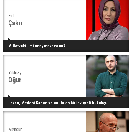
Elif
Çakır
Milletvekili mi onay makamı mı?
Yıldıray
Oğur
Lozan, Medeni Kanun ve unutulan bir İsviçreli hukukçu
Mensur