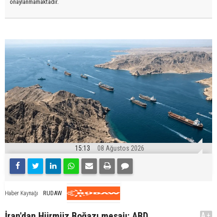
onaylanmamaktadır.
15:13
08 Ağustos 2026
RUDAW
Haber Kaynağı
İran'dan Hürmüz Boğazı mesajı: ABD
A+