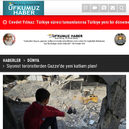
Cevdet Yılmaz: Türkiye süreci tamamlanırsa Türkiye yeni bir dönem
HABERLER
DÜNYA
Siyonist teröristlerden Gazze'de yeni katliam planı!