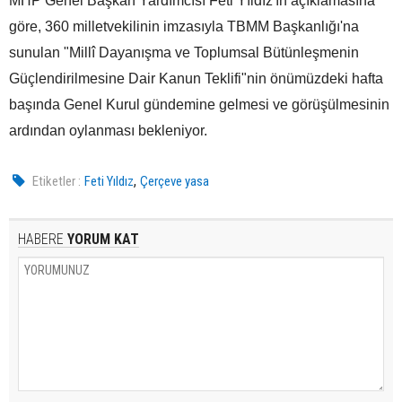
MHP Genel Başkan Yardımcısı Feti Yıldız'ın açıklamasına
göre, 360 milletvekilinin imzasıyla TBMM Başkanlığı'na
sunulan "Millî Dayanışma ve Toplumsal Bütünleşmenin
Güçlendirilmesine Dair Kanun Teklifi"nin önümüzdeki hafta
başında Genel Kurul gündemine gelmesi ve görüşülmesinin
ardından oylanması bekleniyor.
,
Etiketler :
Feti Yıldız
Çerçeve yasa
HABERE
YORUM KAT