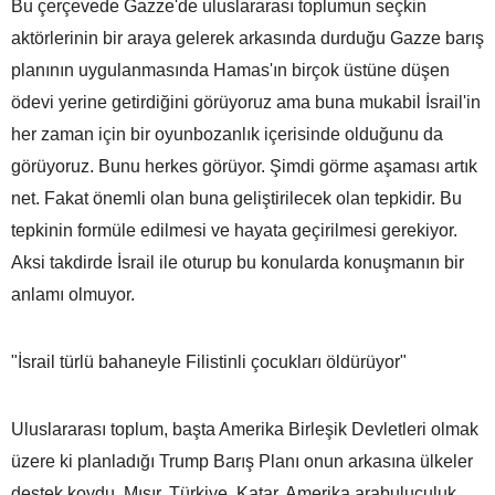
Bu çerçevede Gazze'de uluslararası toplumun seçkin
aktörlerinin bir araya gelerek arkasında durduğu Gazze barış
planının uygulanmasında Hamas'ın birçok üstüne düşen
ödevi yerine getirdiğini görüyoruz ama buna mukabil İsrail'in
her zaman için bir oyunbozanlık içerisinde olduğunu da
görüyoruz. Bunu herkes görüyor. Şimdi görme aşaması artık
net. Fakat önemli olan buna geliştirilecek olan tepkidir. Bu
tepkinin formüle edilmesi ve hayata geçirilmesi gerekiyor.
Aksi takdirde İsrail ile oturup bu konularda konuşmanın bir
anlamı olmuyor.
"İsrail türlü bahaneyle Filistinli çocukları öldürüyor"
Uluslararası toplum, başta Amerika Birleşik Devletleri olmak
üzere ki planladığı Trump Barış Planı onun arkasına ülkeler
destek koydu. Mısır, Türkiye, Katar, Amerika arabuluculuk