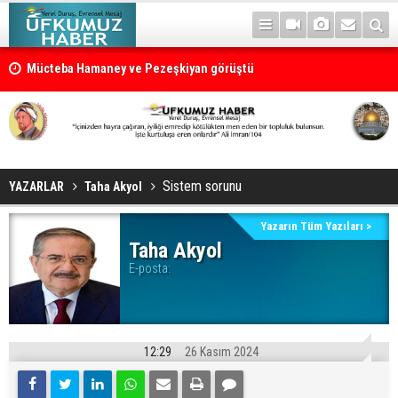
Mücteba Hamaney ve Pezeşkiyan görüştü
Sistem sorunu
YAZARLAR
Taha Akyol
Yazarın Tüm Yazıları >
Taha Akyol
E-posta:
12:29
26 Kasım 2024