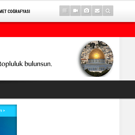
ET COĞRAFYASI
Kürdistani Bölgeler Kurulu’ndan Kerkük Valisinin 140. madde aç
ı >