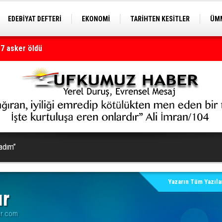
EDEBİYAT DEFTERİ
EKONOMİ
TARİHTEN KESİTLER
ÜMM
17 asker öldü
EĞİTİM
e toplanması kararı uygulanmalı
ladım”
Yazarın Tüm Yazılar
ır
ar.com