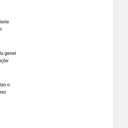
lerle
l
la genel
içbir
lan o
inin