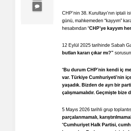
CHP’nin 38. Kurultayı’nın iptali 
günü, mahkemeden “kayyım” kararı
hesabından “
CHP’ye kayyım hem
12 Eylül 2025 tarihinde Sabah G
butlan kararı çıkar mı?”
sorusuna
“
Bu durum CHP’nin kendi iç mes
var. Türkiye Cumhuriyeti’nin iç
yaşadık. Bizden de ayrı bir par
çalışmamalıdır. Geçmişte bize d
5 Mayıs 2026 tarihli grup toplant
parçalanmamalı, karıştırılmamal
“
Cumhuriyet Halk Partisi, cumh