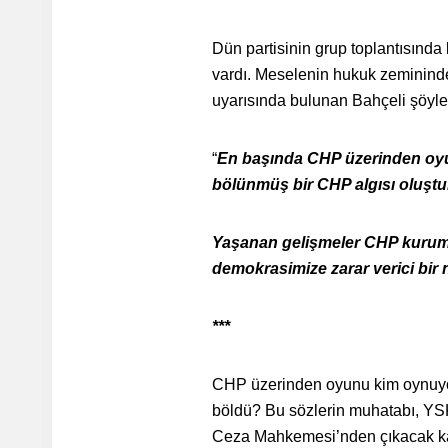
Dün partisinin grup toplantısınd
vardı. Meselenin hukuk zeminind
uyarısında bulunan Bahçeli şöyle
“
En başında CHP üzerinden oyu
bölünmüş bir CHP algısı oluştu
Yaşanan gelişmeler CHP kurums
demokrasimize zarar verici bir 
***
CHP üzerinden oyunu kim oynuyor
böldü? Bu sözlerin muhatabı, YS
Ceza Mahkemesi’nden çıkacak ka