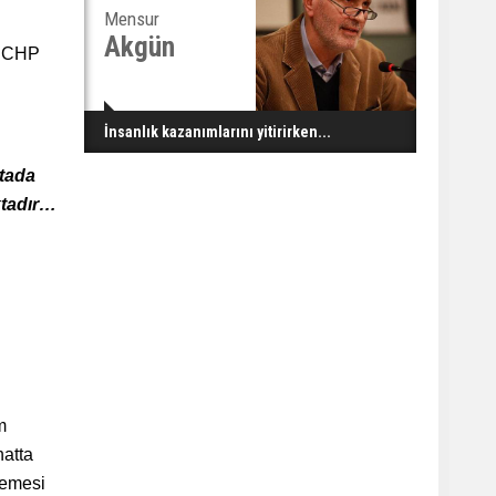
Mensur
Akgün
e CHP
İnsanlık kazanımlarını yitirirken...
tada
ktadır…
m
hatta
kemesi