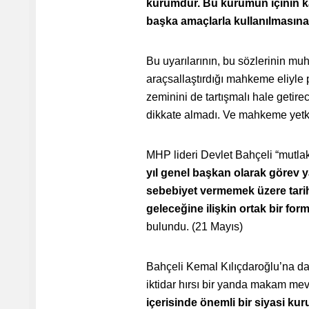
kurumdur. Bu kurumun içinin k
başka amaçlarla kullanılmasın
Bu uyarılarının, bu sözlerinin mu
araçsallaştırdığı mahkeme eliyle 
zeminini de tartışmalı hale getir
dikkate almadı. Ve mahkeme yetk
MHP lideri Devlet Bahçeli “mutlak
yıl genel başkan olarak görev 
sebebiyet vermemek üzere tarih
geleceğine ilişkin ortak bir for
bulundu. (21 Mayıs)
Bahçeli Kemal Kılıçdaroğlu’na da
iktidar hırsı bir yanda makam mevk
içerisinde önemli bir siyasi ku