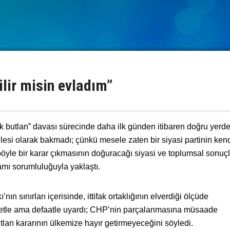
ilir misin evladım”
k butlan” davası sürecinde daha ilk günden itibaren doğru yerd
lesi olarak bakmadı; çünkü mesele zaten bir siyasi partinin kend
öyle bir karar çıkmasının doğuracağı siyasi ve toplumsal sonuçl
mı sorumluluğuyla yaklaştı.
nın sınırları içerisinde, ittifak ortaklığının elverdiği ölçüde
tle ama defaatle uyardı; CHP’nin parçalanmasına müsaade
tlan kararının ülkemize hayır getirmeyeceğini söyledi.