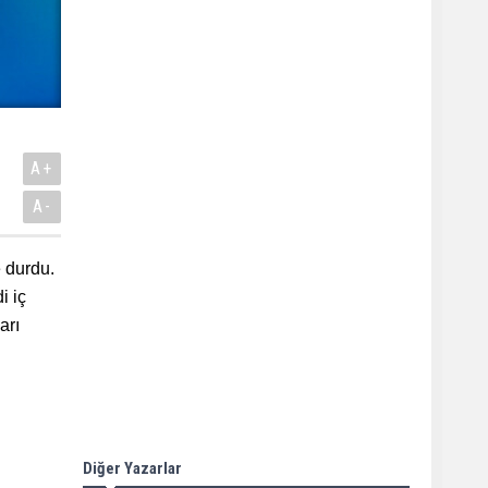
A+
A-
e durdu.
i iç
arı
Diğer Yazarlar