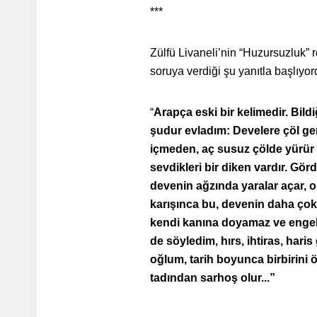
***
Zülfü Livaneli’nin “Huzursuzluk” 
soruya verdiği şu yanıtla başlıyor
“
Arapça eski bir kelimedir. Bildi
şudur evladım: Develere çöl ge
içmeden, aç susuz çölde yürür 
sevdikleri bir diken vardır. Gö
devenin ağzında yaralar açar, o
karışınca bu, devenin daha çok 
kendi kanına doyamaz ve engel
de söyledim, hırs, ihtiras, har
oğlum, tarih boyunca birbirini
tadından sarhoş olur...”