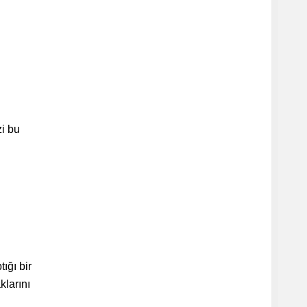
zi bu
ığı bir
klarını