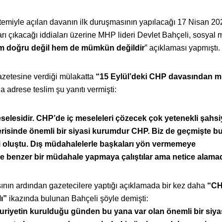
istemiyle açılan davanın ilk duruşmasının yapılacağı 17 Nisan 20
 çıkacağı iddiaları üzerine MHP lideri Devlet Bahçeli, sosyal
 doğru değil hem de mümkün değildir
” açıklaması yapmıştı.
azetesine verdiği mülakatta
“15 Eylül’deki CHP davasından m
 adrese teslim şu yanıtı vermişti:
elesidir. CHP’de iç meseleleri çözecek çok yetenekli şahsi
erisinde önemli bir siyasi kurumdur CHP. Biz de geçmişte bu
ti oluştu. Dış müdahalelerle başkaları yön vermemeye
e benzer bir müdahale yapmaya çalıştılar ama netice alamad
ısının ardından gazetecilere yaptığı açıklamada bir kez daha
“C
ı”
ikazında bulunan Bahçeli şöyle demişti:
uriyetin kurulduğu günden bu yana var olan önemli bir siya