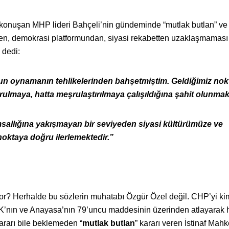
a konuşan MHP lideri Bahçeli’nin gündeminde “mutlak butlan” v
en, demokrasi platformundan, siyasi rekabetten uzaklaşmaması
 dedi:
n oynamanın tehlikelerinden bahşetmiştim. Geldiğimiz nok
rulmaya, hatta meşrulaştırılmaya çalışıldığına şahit olunma
allığına yakışmayan bir seviyeden siyasi kültürümüze ve
noktaya doğru ilerlemektedir.”
? Herhalde bu sözlerin muhatabı Özgür Özel değil. CHP’yi ki
K’nın ve Anayasa’nın 79’uncu maddesinin üzerinden atlayarak 
rarı bile beklemeden “
mutlak butlan
” kararı veren İstinaf Mah