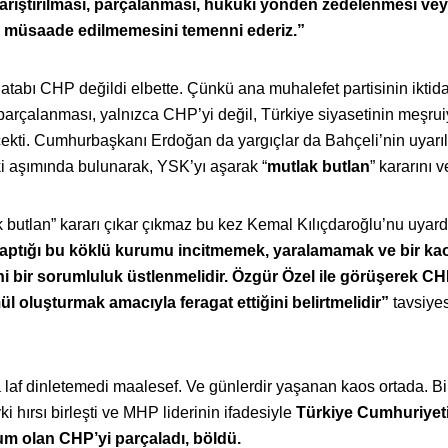
arıştırılması, parçalanması, hukuki yönden zedelenmesi ve
a müsaade edilmemesini temenni ederiz.”
hatabı CHP değildi elbette. Çünkü ana muhalefet partisinin iktida
parçalanması, yalnızca CHP’yi değil, Türkiye siyasetinin meşrui
ecekti. Cumhurbaşkanı Erdoğan da yargıçlar da Bahçeli’nin uyarıl
i aşımında bulunarak, YSK’yı aşarak “
mutlak butlan
” kararını v
 butlan” kararı çıkar çıkmaz bu kez Kemal Kılıçdaroğlu’nu uyard
yaptığı bu köklü kurumu incitmemek, yaralamamak ve bir ka
i bir sorumluluk üstlenmelidir. Özgür Özel ile görüşerek CH
mül oluşturmak amacıyla feragat ettiğini belirtmelidir”
tavsiye
 laf dinletemedi maalesef. Ve günlerdir yaşanan kaos ortada. B
i hırsı birleşti ve MHP liderinin ifadesiyle
Türkiye Cumhuriyeti
rum olan CHP’yi parçaladı, böldü.