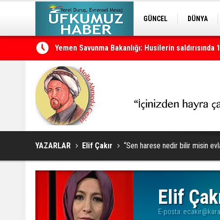
GÜNCEL
DÜNYA
Yemen Savunma Bakanlığı: Husilerin saldırısında 
EDİTÖRDEN
KURDÎ
Neçirvan Barzani: Silahın yalnızca devletin elind
YAZARLAR
Elif Çakır
“Sen harese nedir bilir misin ev
Elif Çak
E-posta:
ecakir@kar