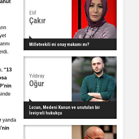
yahut
Elif
Çakır
rın
yet
arını
Milletvekili mi onay makamı mı?
erdi.
ı,
“13
Yıldıray
osa
Oğur
P’nin
sinde
Lozan, Medeni Kanun ve unutulan bir
İsviçreli hukukçu
ir yanda
’nin