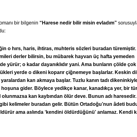
romanı bir bilgenin
“Harese nedir bilir misin evladım”
sorusuyl
du:
ğin o hırs, haris, ihtiras, muhteris sözleri buradan türemiştir
mileri derler bilirsin, bu mübarek hayvan üç hafta yemeden
de yürür; o kadar dayanıklıdır yani. Ama bunların çölde çok
rdükleri yerde o dikeni koparır çiğnemeye başlarlar. Keskin d
 yaralardan kan akmaya başlar. Tuzlu kanın tadı dikeninkiyl
hoşuna gider. Böylece yedikçe kanar, kanadıkça yer, bir tür
 olunmazsa kan kaybından ölür deve. Bunun adı haresedir
is gibi kelimeler buradan gelir. Bütün Ortadoğu’nun âdeti bud
 öldürür ama aslında ‘kendini öldürdüğünü’ anlamaz. Kendi k