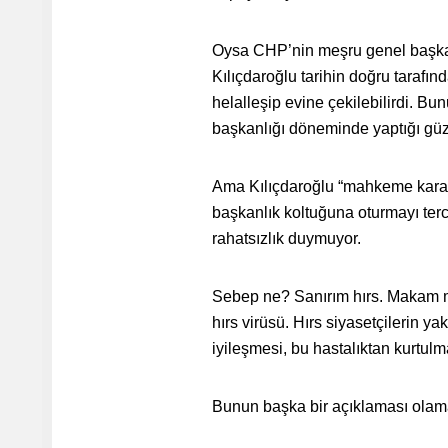
Oysa CHP’nin meşru genel başkan
Kılıçdaroğlu tarihin doğru tarafın
helalleşip evine çekilebilirdi. Bu
başkanlığı döneminde yaptığı güzel
Ama Kılıçdaroğlu “mahkeme karar 
başkanlık koltuğuna oturmayı terci
rahatsızlık duymuyor.
Sebep ne? Sanırım hırs. Makam me
hırs virüsü. Hırs siyasetçilerin ya
iyileşmesi, bu hastalıktan kurtul
Bunun başka bir açıklaması olam