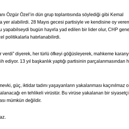
ı Özgür Özel’in dün grup toplantısında söylediği gibi Kemal
da yer alabilirdi. 28 Mayıs gecesi partisiyle ve kendisine oy veren
nu yapabilseydi bugün hayırla yad edilen bir lider olur, CHP gene
 politikalarla hatırlanabilirdi.
verdi” diyerek, her türlü öfkeyi göğüsleyerek, mahkeme kararıy
h ediyor. 13 yıl başkanlık yaptığı partisinin parçalanmasından h
vki, güç, iktidar tadını yaşayanların yakalanması kaçınılmaz o
kalanacağı en tehlikeli virüstür. Bu virüse yakalanan bir siyasetç
ması mümkün değildir.
az.