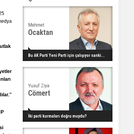
25
 medya
Mehmet
Ocaktan
utlak
Bu AK Parti Yeni Parti için çalışıyor sanki...
yetler
nları
Yusuf Ziya
Cömert
ılar.”
HP
İki parti kurmaları doğru muydu?
si