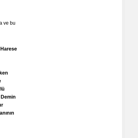
a ve bu
. Harese
iken
e
lü
. Demin
ur
anının