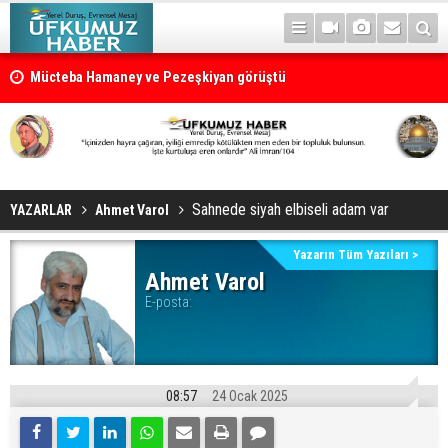
Mücteba Hamaney ve Pezeşkiyan görüştü
Terörist Netanyahu ‘Gazze planını’ red etti
Sahnede siyah elbiseli adam var
YAZARLAR
Ahmet Varol
Yazarın Tüm Yazıları >
Ahmet Varol
E-posta:
08:57
24 Ocak 2025