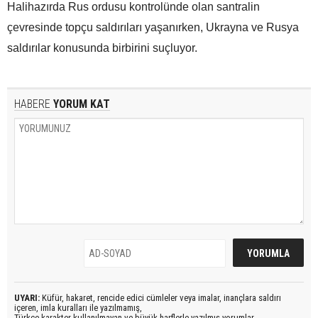
Halihazırda Rus ordusu kontrolünde olan santralin
çevresinde topçu saldırıları yaşanırken, Ukrayna ve Rusya
saldırılar konusunda birbirini suçluyor.
HABERE
YORUM KAT
UYARI:
Küfür, hakaret, rencide edici cümleler veya imalar, inançlara saldırı
içeren, imla kuralları ile yazılmamış,
Türkçe karakter kullanılmayan ve büyük harflerle yazılmış yorumlar