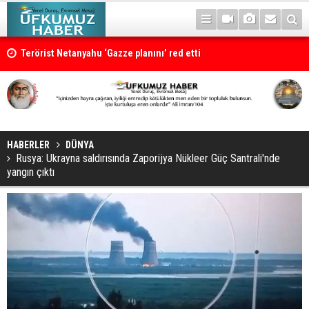
Terörist Netanyahu ‘Gazze planını’ red etti
HABERLER
DÜNYA
Rusya: Ukrayna saldırısında Zaporijya Nükleer Güç Santrali'nde
yangın çıktı