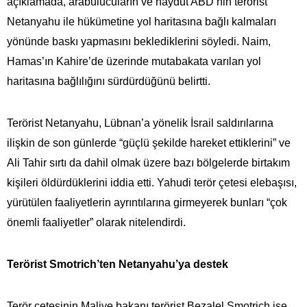
açıklamada, arabulucuların ve haydut ABD’nin terörist
Netanyahu ile hükümetine yol haritasına bağlı kalmaları
yönünde baskı yapmasını beklediklerini söyledi. Naim,
Hamas’ın Kahire’de üzerinde mutabakata varılan yol
haritasına bağlılığını sürdürdüğünü belirtti.
Terörist Netanyahu, Lübnan’a yönelik İsrail saldırılarına
ilişkin de son günlerde “güçlü şekilde hareket ettiklerini” ve
Ali Tahir sırtı da dahil olmak üzere bazı bölgelerde birtakım
kişileri öldürdüklerini iddia etti. Yahudi terör çetesi elebaşısı,
yürütülen faaliyetlerin ayrıntılarına girmeyerek bunları “çok
önemli faaliyetler” olarak nitelendirdi.
Terörist Smotrich’ten Netanyahu’ya destek
Terör çetesinin Maliye bakanı terörist Bezalel Smotrich ise