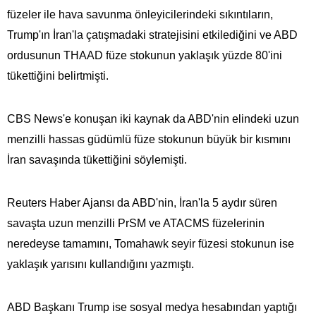
füzeler ile hava savunma önleyicilerindeki sıkıntıların,
Trump'ın İran'la çatışmadaki stratejisini etkilediğini ve ABD
ordusunun THAAD füze stokunun yaklaşık yüzde 80'ini
tükettiğini belirtmişti.
CBS News'e konuşan iki kaynak da ABD'nin elindeki uzun
menzilli hassas güdümlü füze stokunun büyük bir kısmını
İran savaşında tükettiğini söylemişti.
Reuters Haber Ajansı da ABD'nin, İran'la 5 aydır süren
savaşta uzun menzilli PrSM ve ATACMS füzelerinin
neredeyse tamamını, Tomahawk seyir füzesi stokunun ise
yaklaşık yarısını kullandığını yazmıştı.
ABD Başkanı Trump ise sosyal medya hesabından yaptığı