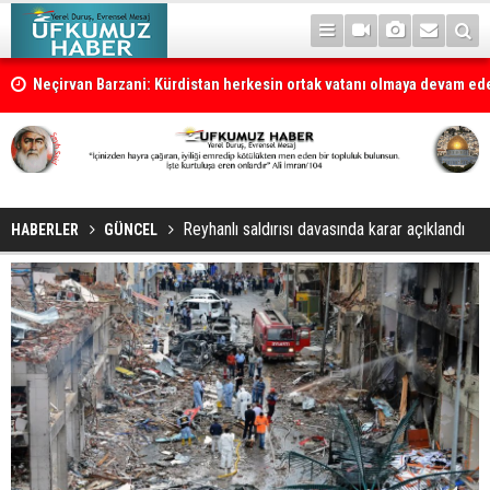
la
Neçirvan Barzani: Kürdistan herkesin ortak vatanı olmaya devam e
Reyhanlı saldırısı davasında karar açıklandı
HABERLER
GÜNCEL