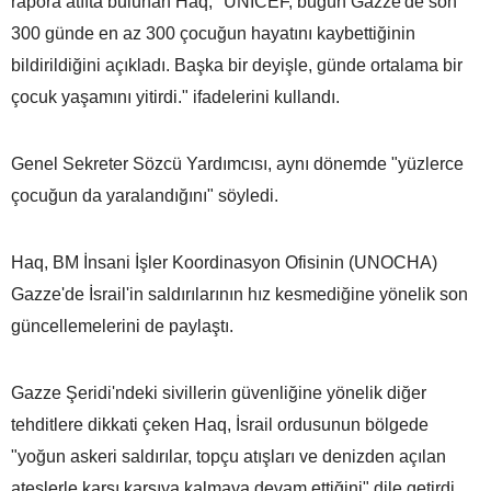
rapora atıfta bulunan Haq, "UNICEF, bugün Gazze'de son
300 günde en az 300 çocuğun hayatını kaybettiğinin
bildirildiğini açıkladı. Başka bir deyişle, günde ortalama bir
çocuk yaşamını yitirdi." ifadelerini kullandı.
Genel Sekreter Sözcü Yardımcısı, aynı dönemde "yüzlerce
çocuğun da yaralandığını" söyledi.
Haq, BM İnsani İşler Koordinasyon Ofisinin (UNOCHA)
Gazze'de İsrail'in saldırılarının hız kesmediğine yönelik son
güncellemelerini de paylaştı.
Gazze Şeridi'ndeki sivillerin güvenliğine yönelik diğer
tehditlere dikkati çeken Haq, İsrail ordusunun bölgede
"yoğun askeri saldırılar, topçu atışları ve denizden açılan
ateşlerle karşı karşıya kalmaya devam ettiğini" dile getirdi.