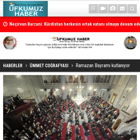
la
Neçirvan Barzani: Kürdistan herkesin ortak vatanı olmaya devam e
Ramazan Bayramı kutlanıyor
HABERLER
ÜMMET COĞRAFYASI