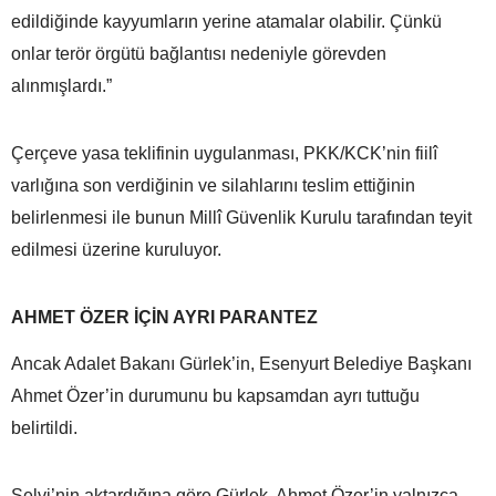
edildiğinde kayyumların yerine atamalar olabilir. Çünkü
onlar terör örgütü bağlantısı nedeniyle görevden
alınmışlardı.”
Çerçeve yasa teklifinin uygulanması, PKK/KCK’nin fiilî
varlığına son verdiğinin ve silahlarını teslim ettiğinin
belirlenmesi ile bunun Millî Güvenlik Kurulu tarafından teyit
edilmesi üzerine kuruluyor.
AHMET ÖZER İÇİN AYRI PARANTEZ
Ancak Adalet Bakanı Gürlek’in, Esenyurt Belediye Başkanı
Ahmet Özer’in durumunu bu kapsamdan ayrı tuttuğu
belirtildi.
Selvi’nin aktardığına göre Gürlek, Ahmet Özer’in yalnızca