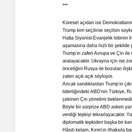
***
Küresel açıdan ise Demokratların g
Trump kim seçilirse seçilsin soykı
Hatta Siyonist-Evanjelik lobinin 
aşamasına daha hızlı bir şekilde g
Trump'ın zaferi Avrupa ve Çin ile 
aralayacaktır. Ukrayna için ise 
önceliğini Rusya ile bozulan iliş
zaten açık açık söylüyor.
Ancak sandıklardan Trump'ın çıkma
liderliğindeki ABD'nin Türkiye, R
çekinen Çin yönetimi beklenmedik 
Böyle bir sürprize ABD askeri yan
verdiği tepkiyi tekrarlayacaktır. 
diplomatik tepkiden başka bir kar
Hâsılı kelam, Kırım'ın ilhakıyla 