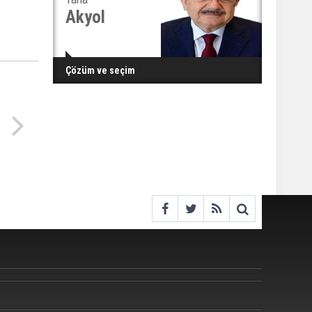
Akyol
Çözüm ve seçim