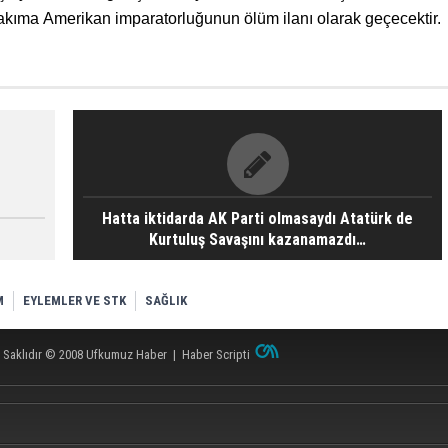
bakıma Amerikan imparatorluğunun ölüm ilanı olarak geçecektir.
Hatta iktidarda AK Parti olmasaydı Atatürk de
Kurtuluş Savaşını kazanamazdı…
M
EYLEMLER VE STK
SAĞLIK
 Saklıdır © 2008
Ufkumuz Haber
|
Haber Scripti