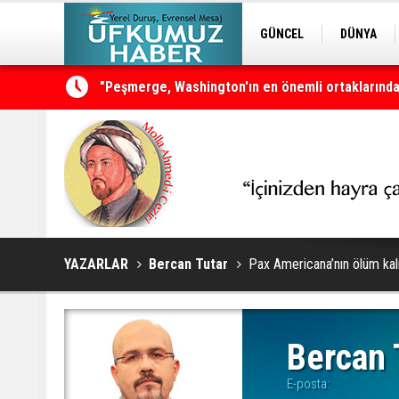
GÜNCEL
DÜNYA
EDİTÖRDEN
KURDÎ
"Peşmerge, Washington'ın en önemli ortaklarından
YAZARLAR
Bercan Tutar
Pax Americana’nın ölüm ka
Bercan 
E-posta: