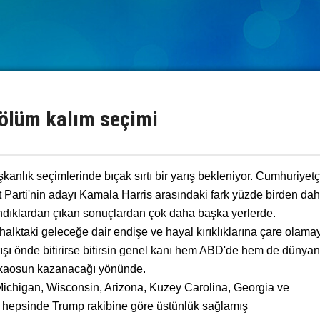
ölüm kalım seçimi
nlık seçimlerinde bıçak sırtı bir yarış bekleniyor. Cumhuriyetçi
Parti'nin adayı Kamala Harris arasındaki fark yüzde birden dah
ndıklardan çıkan sonuçlardan çok daha başka yerlerde.
alktaki geleceğe dair endişe ve hayal kırıklıklarına çare olama
rışı önde bitirirse bitirsin genel kanı hem ABD'de hem de dünyan
 kaosun kazanacağı yönünde.
ichigan, Wisconsin, Arizona, Kuzey Carolina, Georgia ve
n hepsinde Trump rakibine göre üstünlük sağlamış