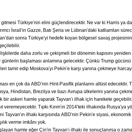
itmesi Türkiye'nin elini güçlendirecektir. Ne var ki Harris ya da
rımcı İsrail'in Gazze, Batı Şeria ve Lübnan'daki katliamları sürece
İran'dan sonra Türkiye'yi hedefe koyan bölgesel savaş projesinin
eçilebilir.
ilişkilerde daha zorlu ve çekişmeli bir dönemin kapısını yeniden
zor günlerin başlaması anlamına gelecektir. Çünkü Trump gücünü
kileri tamir edip Moskova'yı Pekin'e karşı yanına çekmeye harca
sı en çok da ABD'nin Hint-Pasifik planlarını altüst edecektir. 
usya, Hindistan, Brezilya ve bazı Avrupa ülkelerini yanına çek
bir askeri hamle yaparak Tayvan'ı ilhak için harekete geçebilir
ıt veremeyecektir. Tıpkı Kırım'ın 2014'teki ilhakında Rusya'ya y
Yani Tayvan'ın ilhakı karşısında ABD'nin Pekin'e siyasi, ekonomik
şılık verme imkânı yok.
başlayan hamle eğer Çin'in Tayvan'ı ilhakı ile sonuçlanırsa o zam