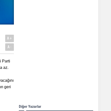
A+
A-
 Parti
a az.
yacağını
ın geri
Diğer Yazarlar