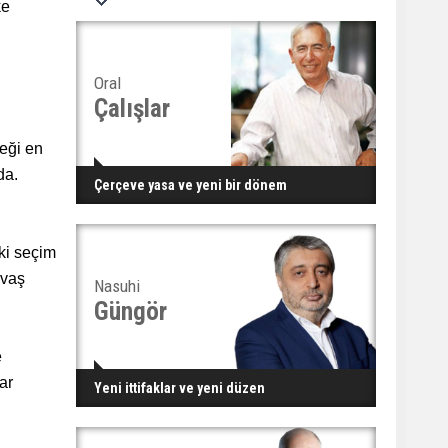
ke
Oral
Çalışlar
eği en
da.
Çerçeve yasa ve yeni bir dönem
eki seçim
avaş
Nasuhi
Güngör
e
ar
Yeni ittifaklar ve yeni düzen