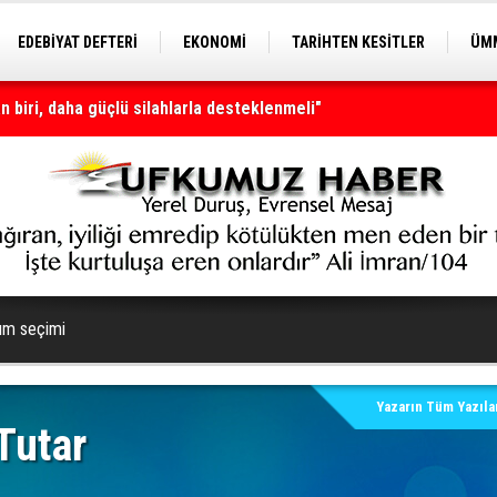
EDEBİYAT DEFTERİ
EKONOMİ
TARİHTEN KESİTLER
ÜMM
EĞİTİM
 biri, daha güçlü silahlarla desteklenmeli"
lım seçimi
Yazarın Tüm Yazılar
Tutar