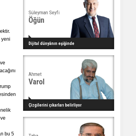
Süleyman Seyfi
Öğün
ktir.
 yeni
Dijital dünyânın eşiğinde
 ve
yacağını
Ahmet
Varol
Trump
mesinden
.
Çizgilerini çıkarları belirliyor
önelik
 ve
an bu 5
Taha