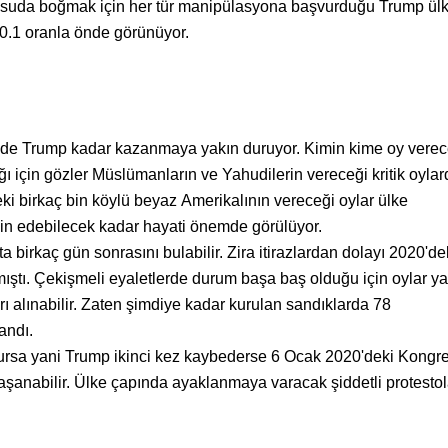
ık suda boğmak için her tür manipülasyona başvurduğu Trump ül
0.1 oranla önde görünüyor.
s de Trump kadar kazanmaya yakın duruyor. Kimin kime oy verec
ğı için gözler Müslümanların ve Yahudilerin vereceği kritik oylar
eki birkaç bin köylü beyaz Amerikalının vereceği oylar ülke
yin edebilecek kadar hayati önemde görülüyor.
a birkaç gün sonrasını bulabilir. Zira itirazlardan dolayı 2020'd
ıştı. Çekişmeli eyaletlerde durum başa baş olduğu için oylar y
arı alınabilir. Zaten şimdiye kadar kurulan sandıklarda 78
andı.
lursa yani Trump ikinci kez kaybederse 6 Ocak 2020'deki Kongr
şanabilir. Ülke çapında ayaklanmaya varacak şiddetli protestol