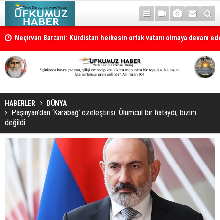
la
Neçirvan Barzani: Kürdistan herkesin ortak vatanı olmaya devam e
HABERLER
DÜNYA
Paşinyan’dan ‘Karabağ’ özeleştirisi: Ölümcül bir hataydı, bizim
değildi