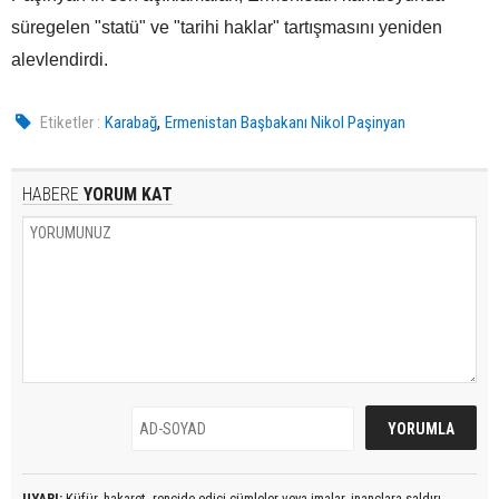
süregelen "statü" ve "tarihi haklar" tartışmasını yeniden
alevlendirdi.
,
Etiketler :
Karabağ
Ermenistan Başbakanı Nikol Paşinyan
HABERE
YORUM KAT
UYARI:
Küfür, hakaret, rencide edici cümleler veya imalar, inançlara saldırı