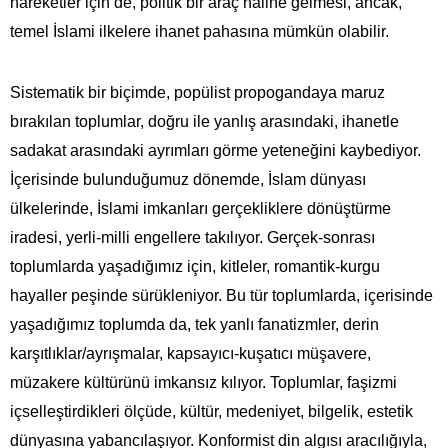
hareketler için de, politik bir araç haline gelmesi, ancak,
temel İslami ilkelere ihanet pahasına mümkün olabilir.
Sistematik bir biçimde, popülist propogandaya maruz
bırakılan toplumlar, doğru ile yanlış arasındaki, ihanetle
sadakat arasındaki ayrımları görme yeteneğini kaybediyor.
İçerisinde bulunduğumuz dönemde, İslam dünyası
ülkelerinde, İslami imkanları gerçekliklere dönüştürme
iradesi, yerli-milli engellere takılıyor. Gerçek-sonrası
toplumlarda yaşadığımız için, kitleler, romantik-kurgu
hayaller peşinde sürükleniyor. Bu tür toplumlarda, içerisinde
yaşadığımız toplumda da, tek yanlı fanatizmler, derin
karşıtlıklar/ayrışmalar, kapsayıcı-kuşatıcı müşavere,
müzakere kültürünü imkansız kılıyor. Toplumlar, faşizmi
içselleştirdikleri ölçüde, kültür, medeniyet, bilgelik, estetik
dünyasına yabancılaşıyor. Konformist din algısı aracılığıyla,