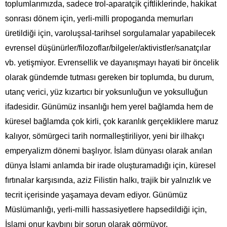
toplumlarımızda, sadece trol-aparatçik çiftliklerinde, hakikat
sonrası dönem için, yerli-milli propoganda memurları
üretildiği için, varoluşsal-tarihsel sorgulamalar yapabilecek
evrensel düşünürler/filozoflar/bilgeler/aktivistler/sanatçılar
vb. yetişmiyor. Evrensellik ve dayanışmayı hayati bir öncelik
olarak gündemde tutması gereken bir toplumda, bu durum,
utanç verici, yüz kızartıcı bir yoksunluğun ve yoksulluğun
ifadesidir. Günümüz insanlığı hem yerel bağlamda hem de
küresel bağlamda çok kirli, çok karanlık gerçekliklere maruz
kalıyor, sömürgeci tarih normalleştiriliyor, yeni bir ilhakçı
emperyalizm dönemi başlıyor. İslam dünyası olarak anılan
dünya İslami anlamda bir irade oluşturamadığı için, küresel
fırtınalar karşısında, aziz Filistin halkı, trajik bir yalnızlık ve
tecrit içerisinde yaşamaya devam ediyor. Günümüz
Müslümanlığı, yerli-milli hassasiyetlere hapsedildiği için,
İslami onur kaybını bir sorun olarak görmüyor.