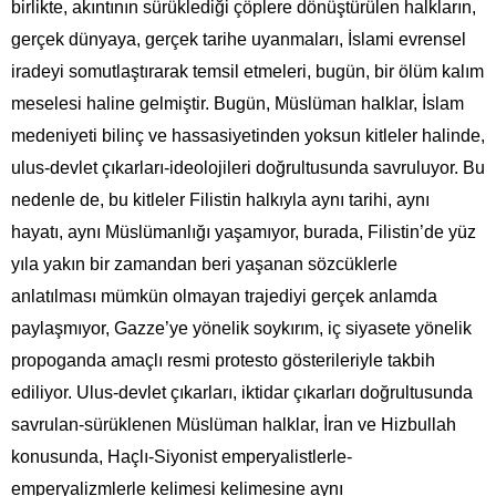
birlikte, akıntının sürüklediği çöplere dönüştürülen halkların,
gerçek dünyaya, gerçek tarihe uyanmaları, İslami evrensel
iradeyi somutlaştırarak temsil etmeleri, bugün, bir ölüm kalım
meselesi haline gelmiştir. Bugün, Müslüman halklar, İslam
medeniyeti bilinç ve hassasiyetinden yoksun kitleler halinde,
ulus-devlet çıkarları-ideolojileri doğrultusunda savruluyor. Bu
nedenle de, bu kitleler Filistin halkıyla aynı tarihi, aynı
hayatı, aynı Müslümanlığı yaşamıyor, burada, Filistin’de yüz
yıla yakın bir zamandan beri yaşanan sözcüklerle
anlatılması mümkün olmayan trajediyi gerçek anlamda
paylaşmıyor, Gazze’ye yönelik soykırım, iç siyasete yönelik
propoganda amaçlı resmi protesto gösterileriyle takbih
ediliyor. Ulus-devlet çıkarları, iktidar çıkarları doğrultusunda
savrulan-sürüklenen Müslüman halklar, İran ve Hizbullah
konusunda, Haçlı-Siyonist emperyalistlerle-
emperyalizmlerle kelimesi kelimesine aynı