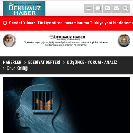
Cevdet Yılmaz: Türkiye süreci tamamlanırsa Türkiye yeni bir dönem
HABERLER
EDEBİYAT DEFTERİ
DÜŞÜNCE - YORUM - ANALİZ
Onur Kirliliği