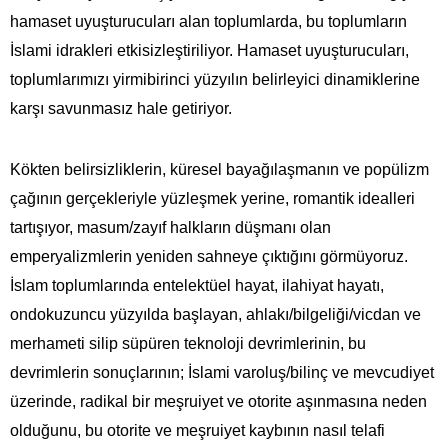
hamaset uyuşturucuları alan toplumlarda, bu toplumların
İslami idrakleri etkisizleştiriliyor. Hamaset uyuşturucuları,
toplumlarımızı yirmibirinci yüzyılın belirleyici dinamiklerine
karşı savunmasız hale getiriyor.
Kökten belirsizliklerin, küresel bayağılaşmanın ve popülizm
çağının gerçekleriyle yüzleşmek yerine, romantik idealleri
tartışıyor, masum/zayıf halkların düşmanı olan
emperyalizmlerin yeniden sahneye çıktığını görmüyoruz.
İslam toplumlarında entelektüel hayat, ilahiyat hayatı,
ondokuzuncu yüzyılda başlayan, ahlakı/bilgeliği/vicdan ve
merhameti silip süpüren teknoloji devrimlerinin, bu
devrimlerin sonuçlarının; İslami varoluş/bilinç ve mevcudiyet
üzerinde, radikal bir meşruiyet ve otorite aşınmasına neden
olduğunu, bu otorite ve meşruiyet kaybının nasıl telafi