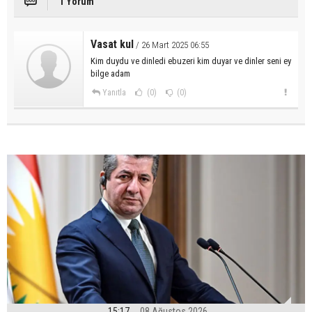
1 Yorum
Vasat kul
/ 26 Mart 2025 06:55
Kim duydu ve dinledi ebuzeri kim duyar ve dinler seni ey
bilge adam
Yanıtla
(0)
(0)
15:17
08 Ağustos 2026