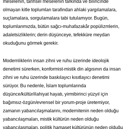
meselenin, tarihsel meselenin farkında ve bilincinde
olmayan kitle toplumları tarafından ahlaki yargılamalara,
suçlamalara, sorgulamalara tabi tutulamıyor. Bugün,
toplumlarımızda, bütün sağcı-muhafazakâr popülizmlerin,
adaletsizliklerin; derin düşünceye, tefekküre meydan
okuduğunu görmek gerekir.
Modernliklerin insan zihni ve ruhu üzerinde ideolojik
denetimi sürerken, konformist-mistik din algısının da insan
zihni ve ruhu üzerinde baskılayıcı kısıtlayıcı denetimi
sürüyor. Bu nedenle, İslam toplumlarında
düşünce/kültür/ilahiyat hayatı, yirmibirinci yüzyıl için
bağımsız-özgün/evrensel bir yorum-proje üretemiyor,
zamanın yabancılaşmalarını, modernitenin neden olduğu
yabancılaşmaları, mistik kültürün neden olduğu
yabancılaşmaları, politik hamaset kültürünün neden olduğu