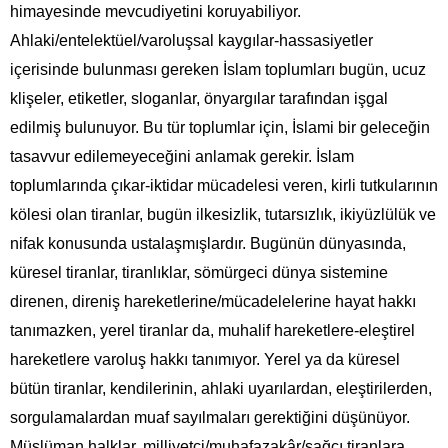
himayesinde mevcudiyetini koruyabiliyor.
Ahlaki/entelektüel/varoluşsal kaygılar-hassasiyetler
içerisinde bulunması gereken İslam toplumları bugün, ucuz
klişeler, etiketler, sloganlar, önyargılar tarafından işgal
edilmiş bulunuyor. Bu tür toplumlar için, İslami bir geleceğin
tasavvur edilemeyeceğini anlamak gerekir. İslam
toplumlarında çıkar-iktidar mücadelesi veren, kirli tutkularının
kölesi olan tiranlar, bugün ilkesizlik, tutarsızlık, ikiyüzlülük ve
nifak konusunda ustalaşmışlardır. Bugünün dünyasında,
küresel tiranlar, tiranlıklar, sömürgeci dünya sistemine
direnen, direniş hareketlerine/mücadelelerine hayat hakkı
tanımazken, yerel tiranlar da, muhalif hareketlere-eleştirel
hareketlere varoluş hakkı tanımıyor. Yerel ya da küresel
bütün tiranlar, kendilerinin, ahlaki uyarılardan, eleştirilerden,
sorgulamalardan muaf sayılmaları gerektiğini düşünüyor.
Müslüman halklar, milliyetçi/muhafazakâr/sağcı tiranlara