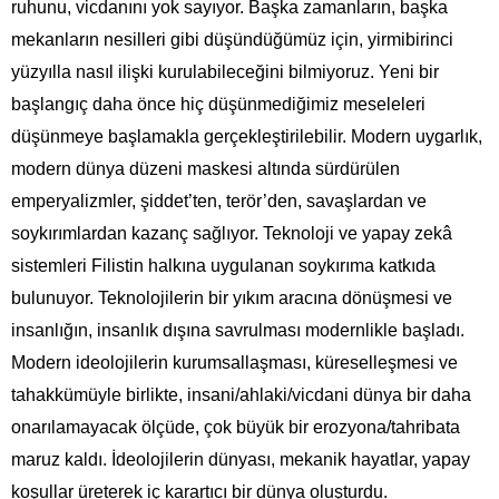
ruhunu, vicdanını yok sayıyor. Başka zamanların, başka
mekanların nesilleri gibi düşündüğümüz için, yirmibirinci
yüzyılla nasıl ilişki kurulabileceğini bilmiyoruz. Yeni bir
başlangıç daha önce hiç düşünmediğimiz meseleleri
düşünmeye başlamakla gerçekleştirilebilir. Modern uygarlık,
modern dünya düzeni maskesi altında sürdürülen
emperyalizmler, şiddet’ten, terör’den, savaşlardan ve
soykırımlardan kazanç sağlıyor. Teknoloji ve yapay zekâ
sistemleri Filistin halkına uygulanan soykırıma katkıda
bulunuyor. Teknolojilerin bir yıkım aracına dönüşmesi ve
insanlığın, insanlık dışına savrulması modernlikle başladı.
Modern ideolojilerin kurumsallaşması, küreselleşmesi ve
tahakkümüyle birlikte, insani/ahlaki/vicdani dünya bir daha
onarılamayacak ölçüde, çok büyük bir erozyona/tahribata
maruz kaldı. İdeolojilerin dünyası, mekanik hayatlar, yapay
koşullar üreterek iç karartıcı bir dünya oluşturdu.