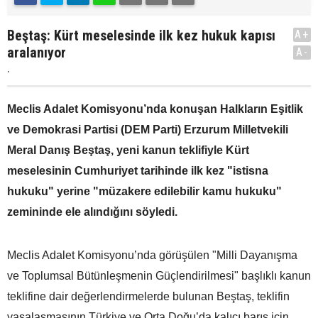
Beştaş: Kürt meselesinde ilk kez hukuk kapısı
A+
aralanıyor
A-
.
Meclis Adalet Komisyonu’nda konuşan Halkların Eşitlik
ve Demokrasi Partisi (DEM Parti) Erzurum Milletvekili
Meral Danış Beştaş, yeni kanun teklifiyle Kürt
meselesinin Cumhuriyet tarihinde ilk kez "istisna
hukuku" yerine "müzakere edilebilir kamu hukuku"
zemininde ele alındığını söyledi.
Meclis Adalet Komisyonu’nda görüşülen "Milli Dayanışma
ve Toplumsal Bütünleşmenin Güçlendirilmesi" başlıklı kanun
teklifine dair değerlendirmelerde bulunan Beştaş, teklifin
yasalaşmasının Türkiye ve Orta Doğu’da kalıcı barış için