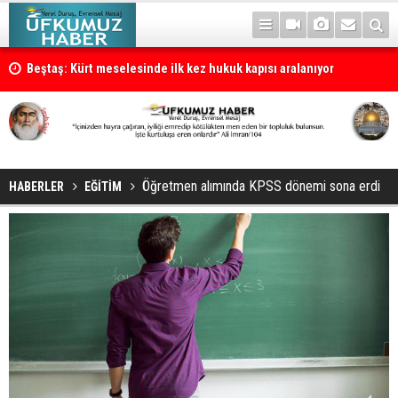
 kes
Beştaş: Kürt meselesinde ilk kez hukuk kapısı aralanıyor
Öğretmen alımında KPSS dönemi sona erdi
HABERLER
EĞİTİM