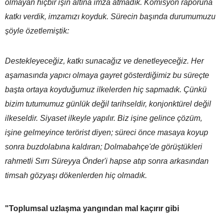
olmayan hiçbir işin altına imza atmadık. Komisyon raporuna
katkı verdik, imzamızı koyduk. Sürecin başında durumumuzu
şöyle özetlemiştik:
Destekleyeceğiz, katkı sunacağız ve denetleyeceğiz. Her
aşamasında yapıcı olmaya gayret gösterdiğimiz bu süreçte
başta ortaya koyduğumuz ilkelerden hiç sapmadık. Çünkü
bizim tutumumuz günlük değil tarihseldir, konjonktürel değil
ilkeseldir. Siyaset ilkeyle yapılır. Biz işine gelince çözüm,
işine gelmeyince terörist diyen; süreci önce masaya koyup
sonra buzdolabına kaldıran; Dolmabahçe'de görüştükleri
rahmetli Sırrı Süreyya Önder'i hapse atıp sonra arkasından
timsah gözyaşı dökenlerden hiç olmadık.
"Toplumsal uzlaşma yangından mal kaçırır gibi