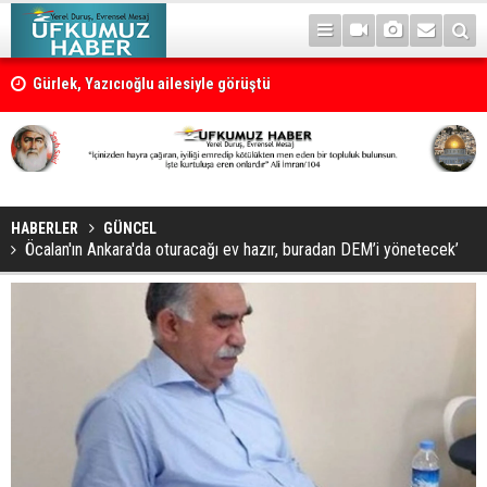
Gürlek, Yazıcıoğlu ailesiyle görüştü
HABERLER
GÜNCEL
Öcalan'ın Ankara'da oturacağı ev hazır, buradan DEM’i yönetecek’