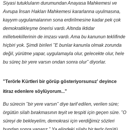
Siyasi tutukluların durumundan Anayasa Mahkemesi ve
Avrupa İnsan Hakları Mahkemesi kararlarına uyulmasına,
kayyım uygulamalarının sona erdirilmesine kadar pek çok
demokratikleşme önerisi vardı. Altında iktidar
milletvekillerinin de imzası vardı. Ama bu kanunun teklifinde
hiçbiri yok. Şimdi birileri "E bunlar kanunla olmak zorunda
değil, yürütme yapar, uygulamayla olur, gelecekte olur, hele
bu süreç bir yere varsın ondan sonra olur" diyorlar.
"Terörle Kürtleri bir görüp gösteriyorsunuz' deyince
itiraz edenlere söylüyorum..."
Bu sürecin "bir yere varsın" diye tarif edilen, verilen süre;
örgütün silah bırakmasının teyit ve tespiti için geçen süre. "O
süreyi de bekleyelim, demokrasi için verdiğimiz sözleri
bundan sonra yaparız." Ya elindeki silahı bir terör örgütü