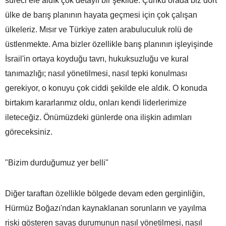
süreci ele aldık çok detaylı bir şekilde. Çünkü orada biz dört
ülke de barış planının hayata geçmesi için çok çalışan
ülkeleriz. Mısır ve Türkiye zaten arabuluculuk rolü de
üstlenmekte. Ama bizler özellikle barış planının işleyişinde
İsrail'in ortaya koyduğu tavrı, hukuksuzluğu ve kural
tanımazlığı; nasıl yönetilmesi, nasıl tepki konulması
gerekiyor, o konuyu çok ciddi şekilde ele aldık. O konuda
birtakım kararlarımız oldu, onları kendi liderlerimize
ileteceğiz. Önümüzdeki günlerde ona ilişkin adımları
göreceksiniz.
"Bizim durduğumuz yer belli"
Diğer taraftan özellikle bölgede devam eden gerginliğin,
Hürmüz Boğazı'ndan kaynaklanan sorunların ve yayılma
riski gösteren savaş durumunun nasıl yönetilmesi, nasıl