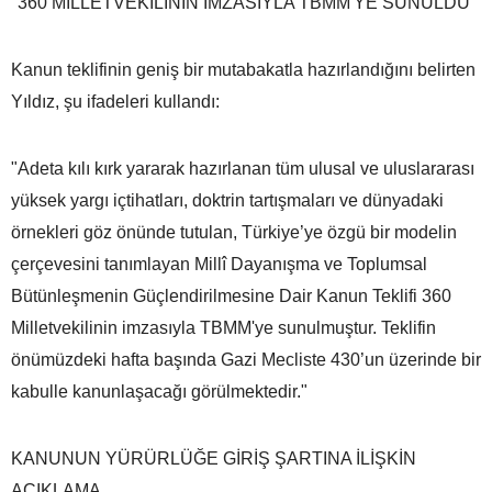
"360 MİLLETVEKİLİNİN İMZASIYLA TBMM'YE SUNULDU"
Kanun teklifinin geniş bir mutabakatla hazırlandığını belirten
Yıldız, şu ifadeleri kullandı:
"Adeta kılı kırk yararak hazırlanan tüm ulusal ve uluslararası
yüksek yargı içtihatları, doktrin tartışmaları ve dünyadaki
örnekleri göz önünde tutulan, Türkiye’ye özgü bir modelin
çerçevesini tanımlayan Millî Dayanışma ve Toplumsal
Bütünleşmenin Güçlendirilmesine Dair Kanun Teklifi 360
Milletvekilinin imzasıyla TBMM'ye sunulmuştur. Teklifin
önümüzdeki hafta başında Gazi Mecliste 430’un üzerinde bir
kabulle kanunlaşacağı görülmektedir."
KANUNUN YÜRÜRLÜĞE GİRİŞ ŞARTINA İLİŞKİN
AÇIKLAMA