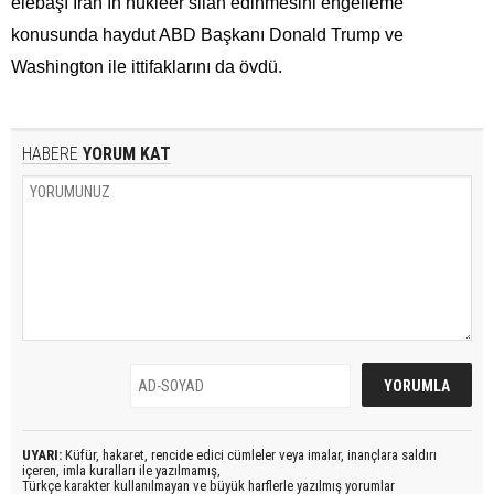
elebaşı İran’ın nükleer silah edinmesini engelleme
konusunda haydut ABD Başkanı Donald Trump ve
Washington ile ittifaklarını da övdü.
HABERE
YORUM KAT
UYARI:
Küfür, hakaret, rencide edici cümleler veya imalar, inançlara saldırı
içeren, imla kuralları ile yazılmamış,
Türkçe karakter kullanılmayan ve büyük harflerle yazılmış yorumlar