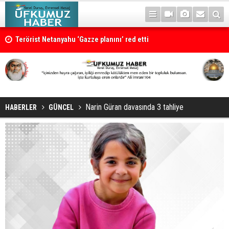
Terörist Netanyahu ‘Gazze planını’ red etti
Narin Güran davasında 3 tahliye
HABERLER
GÜNCEL