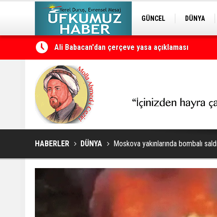
GÜNCEL
DÜNYA
EDİTÖRDEN
KURDÎ
Petrol erzan bû
HABERLER
DÜNYA
Moskova yakınlarında bombalı saldı