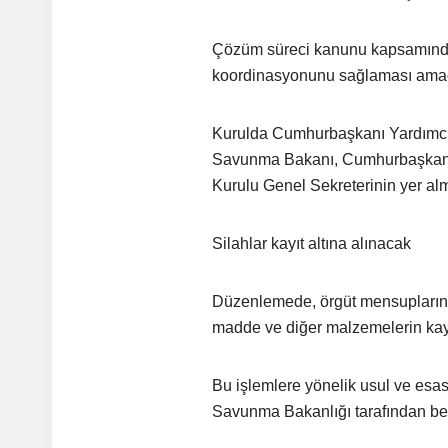
Çözüm süreci kanunu kapsamında 
koordinasyonunu sağlaması amaç
Kurulda Cumhurbaşkanı Yardımcısı 
Savunma Bakanı, Cumhurbaşkanlığı 
Kurulu Genel Sekreterinin yer al
Silahlar kayıt altına alınacak
Düzenlemede, örgüt mensuplarının 
madde ve diğer malzemelerin kayı
Bu işlemlere yönelik usul ve esasl
Savunma Bakanlığı tarafından bel