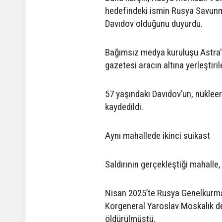
hedefindeki ismin Rusya Savunm
Davıdov olduğunu duyurdu.
Bağımsız medya kuruluşu Astra'
gazetesi aracın altına yerleşti
57 yaşındaki Davıdov’un, nüklee
kaydedildi.
Aynı mahallede ikinci suikast
Saldırının gerçekleştiği mahalle,
Nisan 2025’te Rusya Genelkurma
Korgeneral Yaroslav Moskalik d
öldürülmüştü.