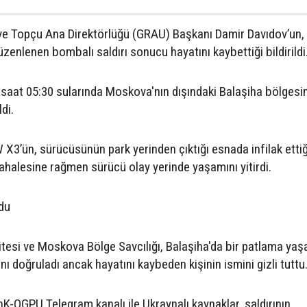
e Topçu Ana Direktörlüğü (GRAU) Başkanı Damir Davıdov’un,
enlenen bombalı saldırı sonucu hayatını kaybettiği bildirildi
saat 05:30 sularında Moskova'nın dışındaki Balaşiha bölgesi
di.
X3’ün, sürücüsünün park yerinden çıktığı esnada infilak ettiğ
üdahalesine rağmen sürücü olay yerinde yaşamını yitirdi.
rdu
si ve Moskova Bölge Savcılığı, Balaşiha'da bir patlama yaşa
ı doğruladı ancak hayatını kaybeden kişinin ismini gizli tuttu
K-OGPU Telegram kanalı ile Ukraynalı kaynaklar, saldırının