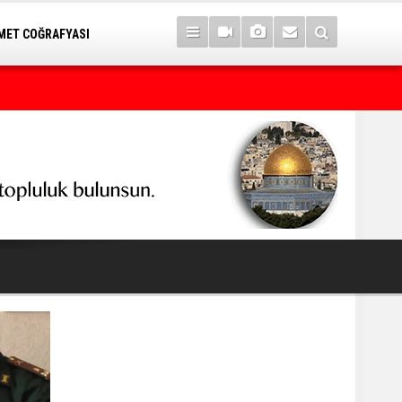
ET COĞRAFYASI
7 yıl sonra Serê Kaniyê'ye dönüşler yarın başlıyor