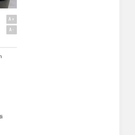
A+
A-
n
di