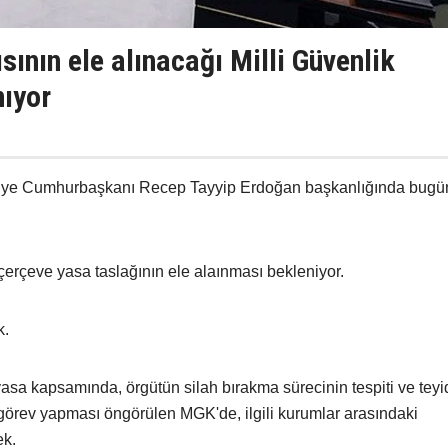
sının ele alınacağı Milli Güvenlik
nıyor
rkiye Cumhurbaşkanı Recep Tayyip Erdoğan başkanlığında bugü
çerçeve yasa taslağının ele alaınması bekleniyor.
k.
sa kapsamında, örgütün silah bırakma sürecinin tespiti ve teyi
örev yapması öngörülen MGK'de, ilgili kurumlar arasındaki
ek.