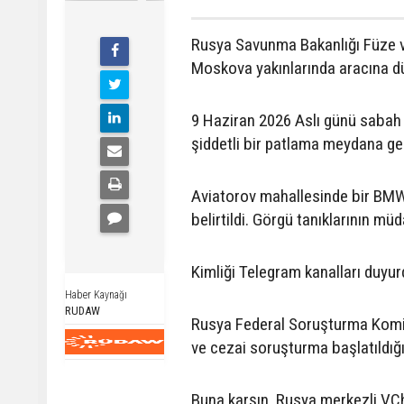
Rusya Savunma Bakanlığı Füze v
Moskova yakınlarında aracına düz
9 Haziran 2026 Aslı günü sabah 
şiddetli bir patlama meydana gel
Aviatorov mahallesinde bir BMW 
belirtildi. Görgü tanıklarının m
Kimliği Telegram kanalları duyu
Haber Kaynağı
RUDAW
Rusya Federal Soruşturma Komite
ve cezai soruşturma başlatıldığın
Buna karşın, Rusya merkezli VCh