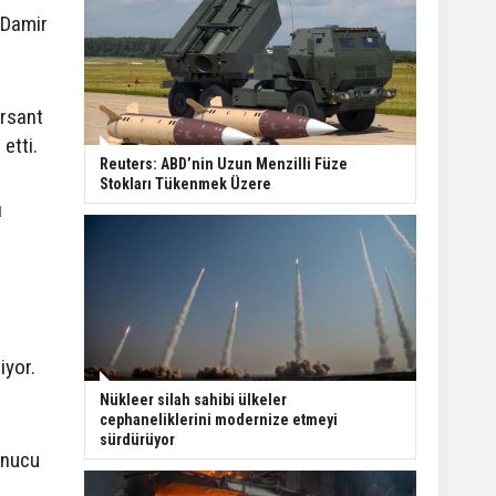
 Damir
ersant
etti.
Reuters: ABD’nin Uzun Menzilli Füze
Stokları Tükenmek Üzere
ı
iyor.
Nükleer silah sahibi ülkeler
cephaneliklerini modernize etmeyi
sürdürüyor
onucu