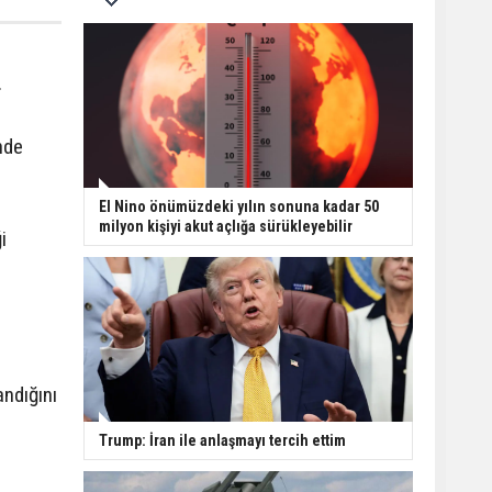
.
nde
El Nino önümüzdeki yılın sonuna kadar 50
milyon kişiyi akut açlığa sürükleyebilir
i
ndığını
.
Trump: İran ile anlaşmayı tercih ettim