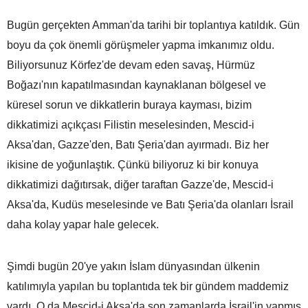
Bugün gerçekten Amman'da tarihi bir toplantıya katıldık. Gün
boyu da çok önemli görüşmeler yapma imkanımız oldu.
Biliyorsunuz Körfez'de devam eden savaş, Hürmüz
Boğazı'nın kapatılmasından kaynaklanan bölgesel ve
küresel sorun ve dikkatlerin buraya kayması, bizim
dikkatimizi açıkçası Filistin meselesinden, Mescid-i
Aksa'dan, Gazze'den, Batı Şeria'dan ayırmadı. Biz her
ikisine de yoğunlaştık. Çünkü biliyoruz ki bir konuya
dikkatimizi dağıtırsak, diğer taraftan Gazze'de, Mescid-i
Aksa'da, Kudüs meselesinde ve Batı Şeria'da olanları İsrail
daha kolay yapar hale gelecek.
Şimdi bugün 20'ye yakın İslam dünyasından ülkenin
katılımıyla yapılan bu toplantıda tek bir gündem maddemiz
vardı. O da Mescid-i Aksa'da son zamanlarda İsrail'in yapmış