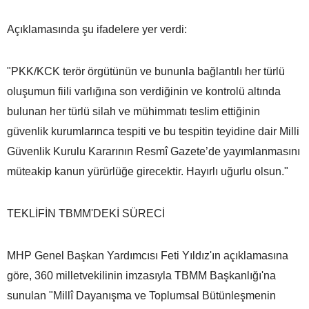
Açıklamasında şu ifadelere yer verdi:
"PKK/KCK terör örgütünün ve bununla bağlantılı her türlü
oluşumun fiili varlığına son verdiğinin ve kontrolü altında
bulunan her türlü silah ve mühimmatı teslim ettiğinin
güvenlik kurumlarınca tespiti ve bu tespitin teyidine dair Milli
Güvenlik Kurulu Kararının Resmî Gazete’de yayımlanmasını
müteakip kanun yürürlüğe girecektir. Hayırlı uğurlu olsun."
TEKLİFİN TBMM'DEKİ SÜRECİ
MHP Genel Başkan Yardımcısı Feti Yıldız'ın açıklamasına
göre, 360 milletvekilinin imzasıyla TBMM Başkanlığı'na
sunulan "Millî Dayanışma ve Toplumsal Bütünleşmenin