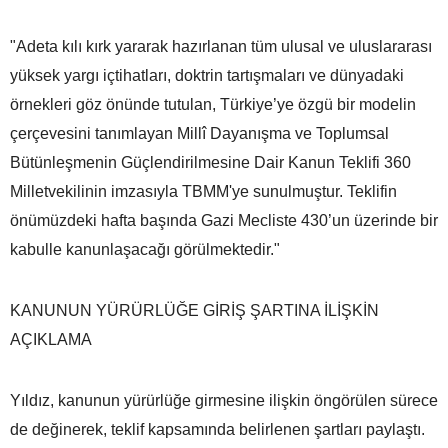
"Adeta kılı kırk yararak hazırlanan tüm ulusal ve uluslararası
yüksek yargı içtihatları, doktrin tartışmaları ve dünyadaki
örnekleri göz önünde tutulan, Türkiye’ye özgü bir modelin
çerçevesini tanımlayan Millî Dayanışma ve Toplumsal
Bütünleşmenin Güçlendirilmesine Dair Kanun Teklifi 360
Milletvekilinin imzasıyla TBMM'ye sunulmuştur. Teklifin
önümüzdeki hafta başında Gazi Mecliste 430’un üzerinde bir
kabulle kanunlaşacağı görülmektedir."
KANUNUN YÜRÜRLÜĞE GİRİŞ ŞARTINA İLİŞKİN
AÇIKLAMA
Yıldız, kanunun yürürlüğe girmesine ilişkin öngörülen sürece
de değinerek, teklif kapsamında belirlenen şartları paylaştı.