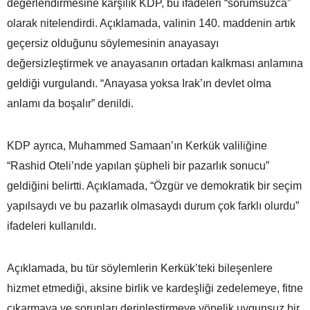
değerlendirmesine karşılık KDP, bu ifadeleri “sorumsuzca”
olarak nitelendirdi. Açıklamada, valinin 140. maddenin artık
geçersiz olduğunu söylemesinin anayasayı
değersizleştirmek ve anayasanın ortadan kalkması anlamına
geldiği vurgulandı. “Anayasa yoksa Irak’ın devlet olma
anlamı da boşalır” denildi.
KDP ayrıca, Muhammed Samaan’ın Kerkük valiliğine
“Rashid Oteli’nde yapılan şüpheli bir pazarlık sonucu”
geldiğini belirtti. Açıklamada, “Özgür ve demokratik bir seçim
yapılsaydı ve bu pazarlık olmasaydı durum çok farklı olurdu”
ifadeleri kullanıldı.
Açıklamada, bu tür söylemlerin Kerkük’teki bileşenlere
hizmet etmediği, aksine birlik ve kardeşliği zedelemeye, fitne
çıkarmaya ve sorunları derinleştirmeye yönelik uygunsuz bir