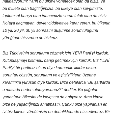
hatırlatıyorum: Yarın bu ülkeyi yönetecek olan da biziz. Ve
bu millete olan bağlılığımızla, bu ülkeye olan sevgimizle,
toplumsal barışa olan inancımızla sorumluluk alan da biziz.
Kolaya kaçmayan, devlet ciddiyetiyle karar veren, bu ülkenin
10 yıl, 20 yıl, 30 yıl sonrasını düşünme sorumluluğunu
yüreğinde hisseden de bizleriz.
Biz Türkiye'nin sorunlarını çözmek için YENİ Parti'yi kurduk.
Kutuplaşmayı bitirmek, barışı getirmek için kurduk. Biz YENİ
Parti'yi bir partimiz olsun diye kurmadık. İktidar olsun,
sorunları çözsün, sorunların ve eşitsizliklerin üzerine
kararlılıkla yürüsün diye kurduk. Bize defalarca "Bu şartlarda
o masada neden oturuyorsunuz?" dediler. Bu çağrıları
yapanların öfkesini de kaygısını da anlıyoruz. Ama kimse
bize ne yaşadığımızı anlatmasın. Çünkü bize yapılanları en
iyi biz biliyor, yüreğimizin en derinliklerinde hissediyoruz. Bir