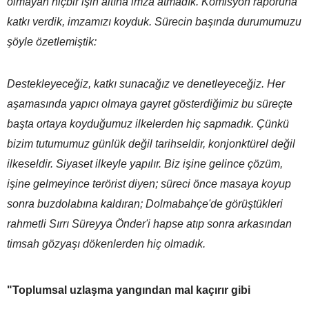
olmayan hiçbir işin altına imza atmadık. Komisyon raporuna
katkı verdik, imzamızı koyduk. Sürecin başında durumumuzu
şöyle özetlemiştik:
Destekleyeceğiz, katkı sunacağız ve denetleyeceğiz. Her
aşamasında yapıcı olmaya gayret gösterdiğimiz bu süreçte
başta ortaya koyduğumuz ilkelerden hiç sapmadık. Çünkü
bizim tutumumuz günlük değil tarihseldir, konjonktürel değil
ilkeseldir. Siyaset ilkeyle yapılır. Biz işine gelince çözüm,
işine gelmeyince terörist diyen; süreci önce masaya koyup
sonra buzdolabına kaldıran; Dolmabahçe'de görüştükleri
rahmetli Sırrı Süreyya Önder'i hapse atıp sonra arkasından
timsah gözyaşı dökenlerden hiç olmadık.
"Toplumsal uzlaşma yangından mal kaçırır gibi