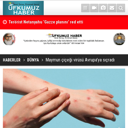
Terörist Netanyahu ‘Gazze planını’ red etti
Maymun çiçeği virüsü Avrupa’ya sıçradı
HABERLER
DÜNYA