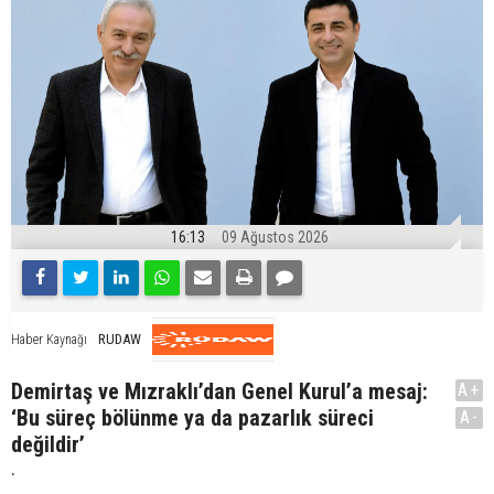
16:13
09 Ağustos 2026
RUDAW
Haber Kaynağı
Demirtaş ve Mızraklı’dan Genel Kurul’a mesaj:
A+
‘Bu süreç bölünme ya da pazarlık süreci
A-
değildir’
.