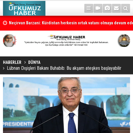
la
Neçirvan Barzani: Kürdistan herkesin ortak vatanı olmaya devam e
HABERLER
DÜNYA
Lübnan Dışişleri Bakanı Buhabib: Bu akşam ateşkes başlayabilir