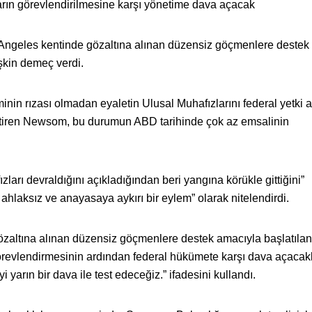
ların görevlendirilmesine karşı yönetime dava açacak
geles kentinde gözaltına alınan düzensiz göçmenlere destek
işkin demeç verdi.
inin rızası olmadan eyaletin Ulusal Muhafızlarını federal yetki a
getiren Newsom, bu durumun ABD tarihinde çok az emsalinin
arı devraldığını açıkladığından beri yangına körükle gittiğini”
ahlaksız ve anayasaya aykırı bir eylem” olarak nitelendirdi.
zaltına alınan düzensiz göçmenlere destek amacıyla başlatılan
görevlendirmesinin ardından federal hükümete karşı dava açacak
 yarın bir dava ile test edeceğiz.” ifadesini kullandı.