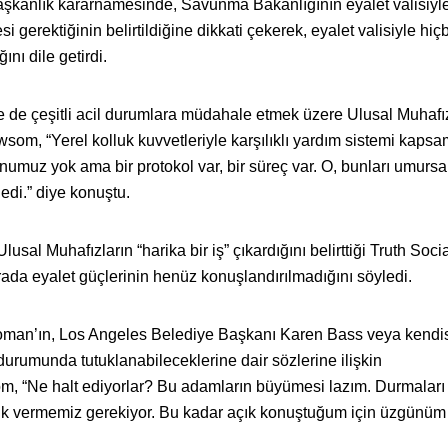
şkanlık kararnamesinde, Savunma Bakanlığının eyalet valisiyl
 gerektiğinin belirtildiğine dikkati çekerek, eyalet valisiyle hiçb
ı dile getirdi.
de çeşitli acil durumlara müdahale etmek üzere Ulusal Muhafız
som, “Yerel kolluk kuvvetleriyle karşılıklı yardım sistemi kaps
runumuz yok ama bir protokol var, bir süreç var. O, bunları umurs
di.” diye konuştu.
al Muhafızların “harika bir iş” çıkardığını belirttiği Truth Soci
ırada eyalet güçlerinin henüz konuşlandırılmadığını söyledi.
man’ın, Los Angeles Belediye Başkanı Karen Bass veya kendis
rumunda tutuklanabileceklerine dair sözlerine ilişkin
 “Ne halt ediyorlar? Bu adamların büyümesi lazım. Durmaları
ılık vermemiz gerekiyor. Bu kadar açık konuştuğum için üzgünü