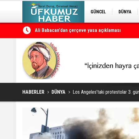
GÜNCEL
DÜNYA
EDİTÖRDEN
KURDÎ
Petrol erzan bû
HABERLER
DÜNYA
Los Angeles’taki protestolar 3. g