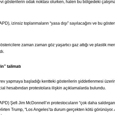
i gösterilerin odak noktası olurken, halen bu bölgedeki çatışma
D), izinsiz toplanmaların “yasa dışı” sayılacağını ve bu gösteri
östericilere zaman zaman göz yaşartıcı gaz attığı ve plastik me
dı.
in” talimatı
rev yapmaya başladığı kentteki gösterilerin şiddetlenmesi üzeri
ial hesabından protestolara ilişkin açıklamalarda bulundu.
PD) Şefi Jim McDonnell’ın protestocuların “çok daha saldırgan
belirten Trump, “Los Angeles’ta durum gerçekten kötü görünüyor. 