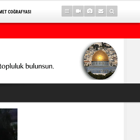
ET COĞRAFYASI
7 yıl sonra Serê Kaniyê'ye dönüşler yarın başlıyor