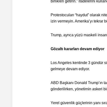
birlikleri getirin.” ifadelerini kullan
Protestocuları “haydut” olarak ni
izin vermeyin. Amerika’yı tekrar b
Trump, ayrıca yüzü maskeli insanl
Gözaltı kararları devam ediyor
Los Angeles kentinde 3 gündür süre
gelmeye devam ediyor.
ABD Başkanı Donald Trump’ın talim
gönderilirken, yönetimin askeri bi
Yerel güvenlik güçlerinin yanı sı