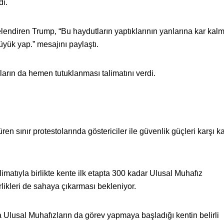
dı.
telendiren Trump, “Bu haydutların yaptıklarının yanlarına kar kal
üyük yap.” mesajını paylaştı.
arın da hemen tutuklanması talimatını verdi.
n sınır protestolarında göstericiler ile güvenlik güçleri karşı k
atıyla birlikte kente ilk etapta 300 kadar Ulusal Muhafız
rlikleri de sahaya çıkarması bekleniyor.
ra Ulusal Muhafızların da görev yapmaya başladığı kentin belirli