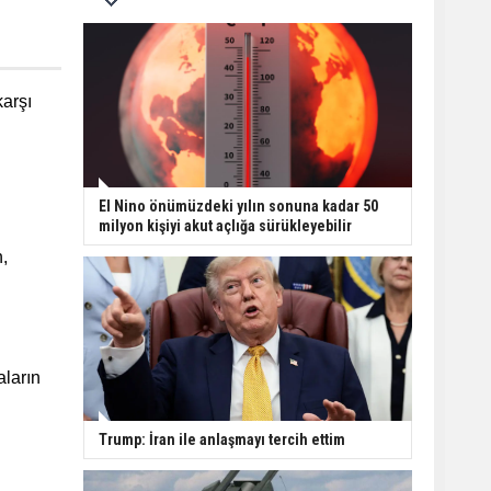
karşı
El Nino önümüzdeki yılın sonuna kadar 50
milyon kişiyi akut açlığa sürükleyebilir
,
aların
Trump: İran ile anlaşmayı tercih ettim