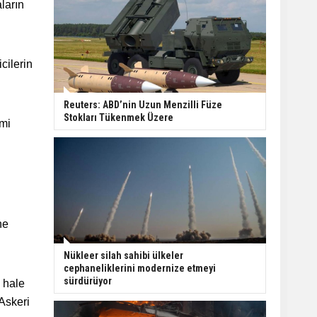
ların
cilerin
Reuters: ABD’nin Uzun Menzilli Füze
Stokları Tükenmek Üzere
rmi
ne
Nükleer silah sahibi ülkeler
cephaneliklerini modernize etmeyi
sürdürüyor
 hale
Askeri