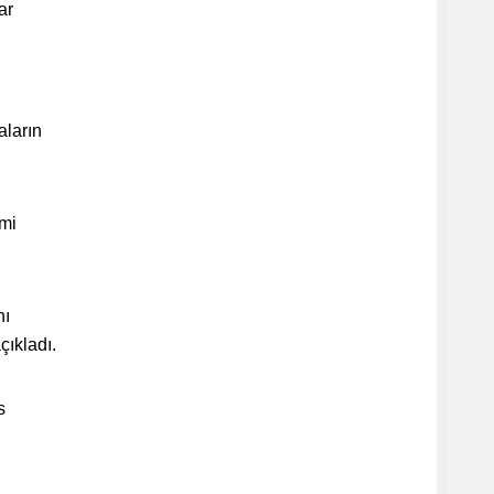
ar
aların
rmi
nı
çıkladı.
s