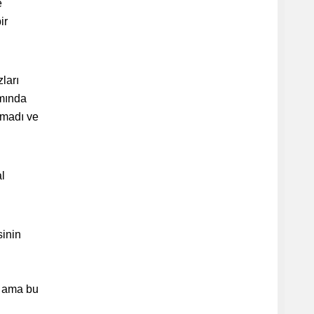
e
ir
ları
amında
amadı ve
al
inin
m ama bu