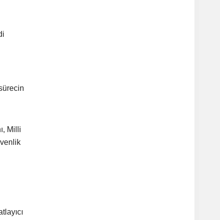
di
sürecin
, Milli
venlik
tlayıcı