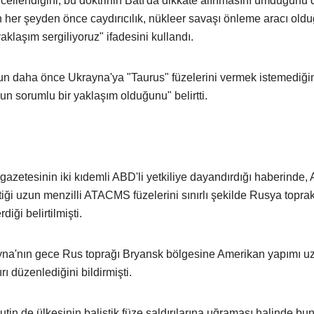
cellendiğini, bu doktrinin Batı'da dikkate alınmasını umduğunu d
ın her şeyden önce caydırıcılık, nükleer savaşı önleme aracı old
klaşım sergiliyoruz" ifadesini kullandı.
n daha önce Ukrayna'ya "Taurus" füzelerini vermek istemediği
nun sorumlu bir yaklaşım olduğunu" belirtti.
zetesinin iki kıdemli ABD'li yetkiliye dayandırdığı haberinde,
tiği uzun menzilli ATACMS füzelerini sınırlı şekilde Rusya topra
iği belirtilmişti.
na'nın gece Rus toprağı Bryansk bölgesine Amerikan yapımı u
ı düzenlediğini bildirmişti.
in de ülkesinin balistik füze saldırılarına uğraması halinde bu