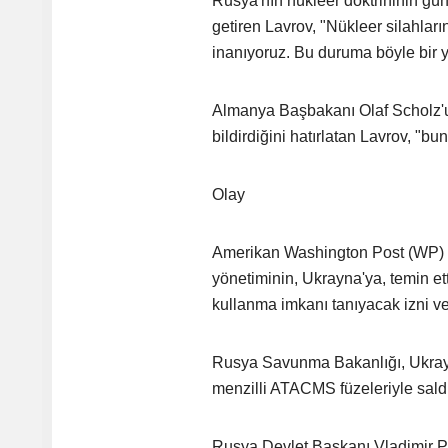
Rusya'nın nükleer doktrininin gün
getiren Lavrov, "Nükleer silahlar
inanıyoruz. Bu duruma böyle bir ya
Almanya Başbakanı Olaf Scholz'u
bildirdiğini hatırlatan Lavrov, "bu
Olay
Amerikan Washington Post (WP) ga
yönetiminin, Ukrayna'ya, temin et
kullanma imkanı tanıyacak izni verd
Rusya Savunma Bakanlığı, Ukray
menzilli ATACMS füzeleriyle saldır
Rusya Devlet Başkanı Vladimir Put