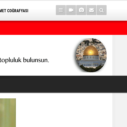
ET COĞRAFYASI
7 yıl sonra Serê Kaniyê'ye dönüşler yarın başlıyor