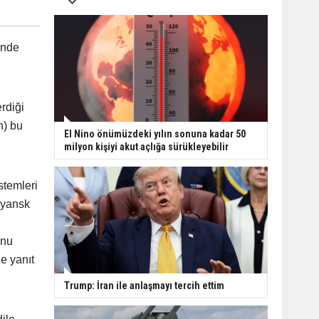
.
inde
rdiği
n) bu
El Nino önümüzdeki yılın sonuna kadar 50
milyon kişiyi akut açlığa sürükleyebilir
stemleri
ryansk
unu
e yanıt
Trump: İran ile anlaşmayı tercih ettim