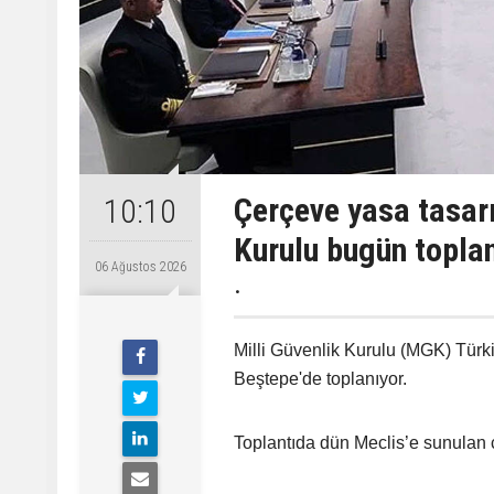
Çerçeve yasa tasarı
10:10
Kurulu bugün topla
06 Ağustos 2026
.
Milli Güvenlik Kurulu (MGK) Tü
Beştepe'de toplanıyor.
Toplantıda dün Meclis’e sunulan 