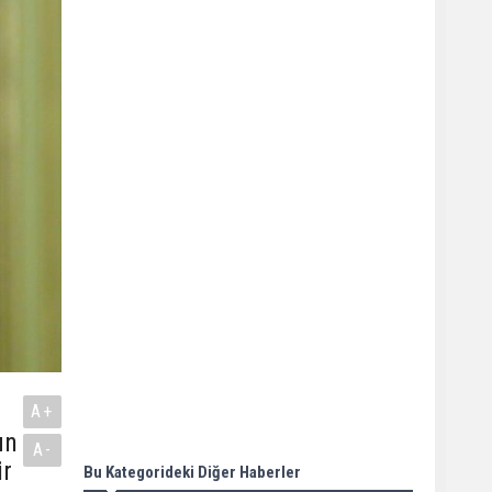
A+
un
A-
ir
Bu Kategorideki Diğer Haberler