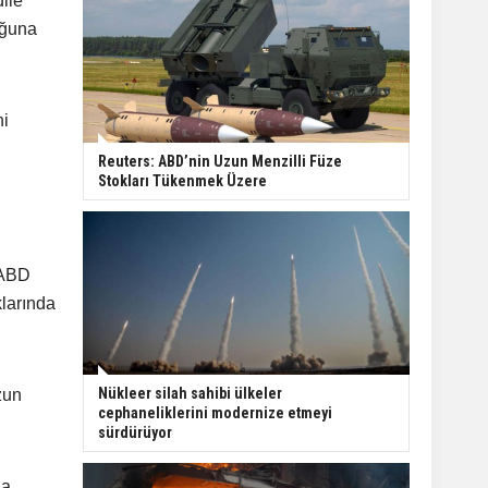
ile
uğuna
ni
Reuters: ABD’nin Uzun Menzilli Füze
Stokları Tükenmek Üzere
 ABD
klarında
Nükleer silah sahibi ülkeler
zun
cephaneliklerini modernize etmeyi
sürdürüyor
na