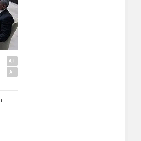
A+
A-
n