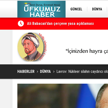
GÜNCEL
DÜNYA
Ali Babacan'dan çerçeve yasa açıklaması
EDİTÖRDEN
KURDÎ
Petrol erzan bû
HABERLER
DÜNYA
Lavrov: Nükleer silahın caydırıcı 