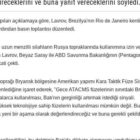
eceklerini ve buna yanıt vereceklerini söyledi
pılan açıklamaya göre, Lavrov, Brezilya'nın Rio de Janeiro kent
rdından basın toplantısı düzenledi.
 uzun menzilli silahların Rusya topraklarında kullanımına izin ve
en Lavrov, Beyaz Saray ile ABD Savunma Bakanlığının (Pentago
ati çekti.
oprağı Bryansk bölgesine Amerikan yapımı Kara Taktik Füze Si
enlediğine işaret ederek, "Gece ATACMS füzelerinin sınırdaki B
larca kullanılması, Batı'nın gerginliği artırmak istediği sinyali.
üksek teknolojiye sahip füzelerin kullanılması mümkün değil. B
 yeni bir aşama olarak değerlendireceğiz ve buna gerekli şekild