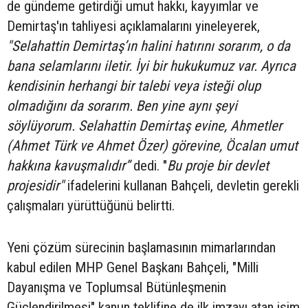
de gündeme getirdiği umut hakkı, kayyımlar ve
Demirtaş'ın tahliyesi açıklamalarını yineleyerek,
"Selahattin Demirtaş’ın halini hatırını sorarım, o da
bana selamlarını iletir. İyi bir hukukumuz var. Ayrıca
kendisinin herhangi bir talebi veya isteği olup
olmadığını da sorarım. Ben yine aynı şeyi
söylüyorum. Selahattin Demirtaş evine, Ahmetler
(Ahmet Türk ve Ahmet Özer) görevine, Öcalan umut
hakkına kavuşmalıdır”
dedi. "
Bu proje bir devlet
projesidir"
ifadelerini kullanan Bahçeli, devletin gerekli
çalışmaları yürüttüğünü belirtti.
Yeni çözüm sürecinin başlamasının mimarlarından
kabul edilen MHP Genel Başkanı Bahçeli, "Milli
Dayanışma ve Toplumsal Bütünleşmenin
Güçlendirilmesi" kanun teklifine de ilk imzayı atan isim