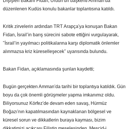
Dışişleri Bakanı Fidan, Ürdün'ün başkenti Amman'da
düzenlenen Kudüs konulu bakanlar toplantısına katıldı.
Kritik zirvelerin ardından TRT Arapça'ya konuşan Bakan
Fidan, İsrail’in barış sürecini sabote ettiğini vurgulayarak,
"İsrail’in yayılmacı politikalarına karşı diplomatik önlemler
alınmazsa kriz küreselleşecek" uyarısında bulundu.
Bakan Fidan, açıklamasında şunları kaydetti;
Bugün gerçekten Amman'da tarihi bir toplantıya katıldık. Gün
boyu da çok önemli görüşmeler yapma imkanımız oldu.
Biliyorsunuz Körfez'de devam eden savaş, Hürmüz
Boğazı'nın kapatılmasından kaynaklanan bölgesel ve
küresel sorun ve dikkatlerin buraya kayması, bizim
dikkatimizi açıkçası Filistin meselesinden, Mescid-i