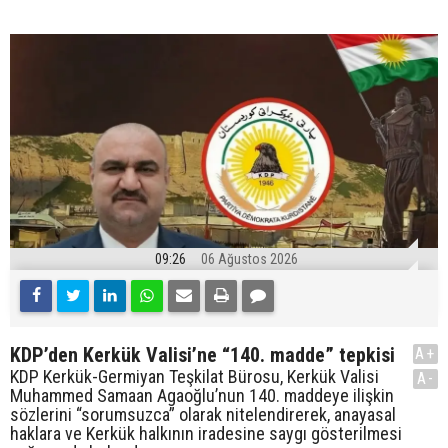
09:26
06 Ağustos 2026
KDP’den Kerkük Valisi’ne “140. madde” tepkisi
A+
KDP Kerkük-Germiyan Teşkilat Bürosu, Kerkük Valisi
A-
Muhammed Samaan Agaoğlu’nun 140. maddeye ilişkin
sözlerini “sorumsuzca” olarak nitelendirerek, anayasal
haklara ve Kerkük halkının iradesine saygı gösterilmesi