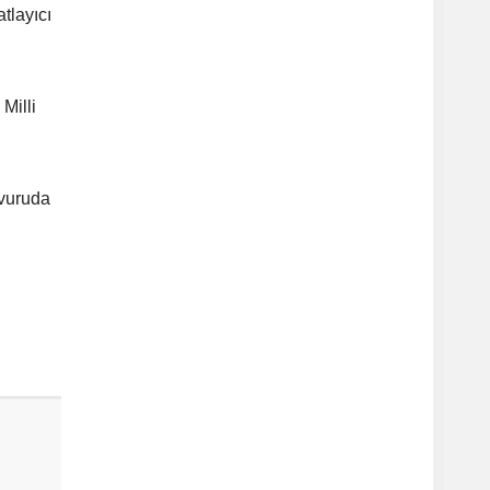
tlayıcı
Milli
şvuruda