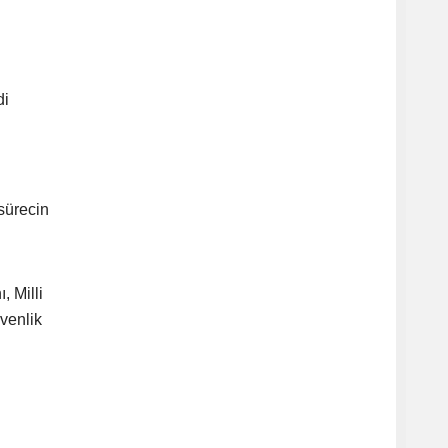
di
sürecin
, Milli
venlik