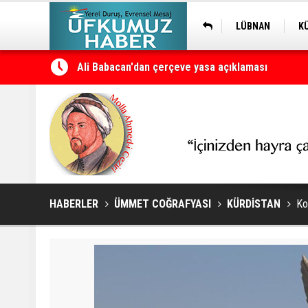
LÜBNAN
K
Petrol erzan bû
HABERLER
ÜMMET COĞRAFYASI
KÜRDİSTAN
Ko