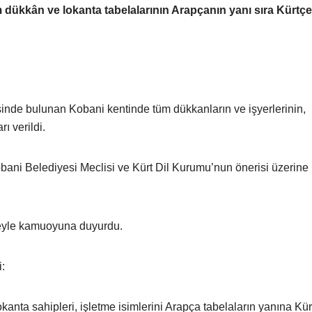
 dükkân ve lokanta tabelalarının Arapçanın yanı sıra Kürtç
inde bulunan Kobani kentinde tüm dükkanların ve işyerlerinin,
ı verildi.
bani Belediyesi Meclisi ve Kürt Dil Kurumu’nun önerisi üzerine 
lgeyle kamuoyuna duyurdu.
i:
anta sahipleri, işletme isimlerini Arapça tabelaların yanına Kür