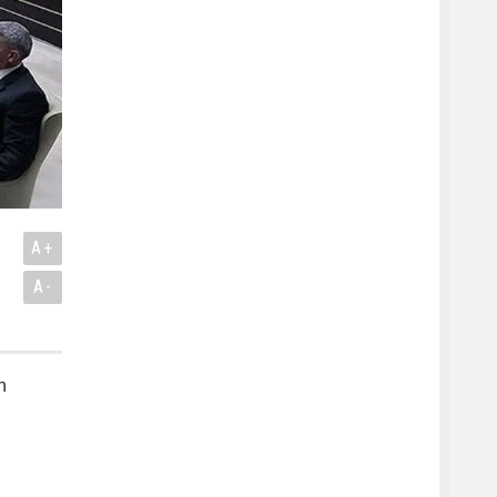
A+
A-
n