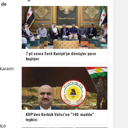
e de
7 yıl sonra Serê Kaniyê'ye dönüşler yarın
başlıyor
kararın
KDP’den Kerkük Valisi’ne “140. madde”
tepkisi
tçe