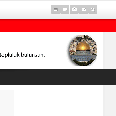
7 yıl sonra Serê Kaniyê'ye dönüşler yarın başlıyor